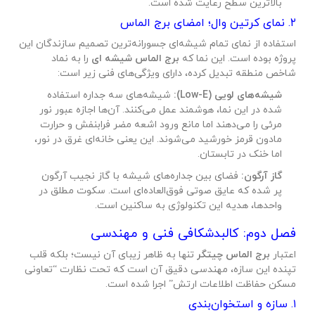
بالاترین سطح رعایت شده است.
۲. نمای کرتین وال؛ امضای برج الماس
استفاده از نمای تمام شیشه‌ای جسورانه‌ترین تصمیم سازندگان این
پروژه بوده است. این نما که
برج الماس شیشه ای
را به نماد
شاخص منطقه تبدیل کرده، دارای ویژگی‌های فنی زیر است:
شیشه‌های لویی (Low-E):
شیشه‌های سه جداره استفاده
شده در این نما، هوشمند عمل می‌کنند. آن‌ها اجازه عبور نور
مرئی را می‌دهند اما مانع ورود اشعه مضر فرابنفش و حرارت
مادون قرمز خورشید می‌شوند. این یعنی خانه‌ای غرق در نور،
اما خنک در تابستان.
گاز آرگون:
فضای بین جداره‌های شیشه با گاز نجیب آرگون
پر شده که عایق صوتی فوق‌العاده‌ای است. سکوت مطلق در
واحدها، هدیه این تکنولوژی به ساکنین است.
فصل دوم: کالبدشکافی فنی و مهندسی
اعتبار
برج الماس چیتگر
تنها به ظاهر زیبای آن نیست؛ بلکه قلب
تپنده این سازه، مهندسی دقیق آن است که تحت نظارت “تعاونی
مسکن حفاظت اطلاعات ارتش” اجرا شده است.
۱. سازه و استخوان‌بندی