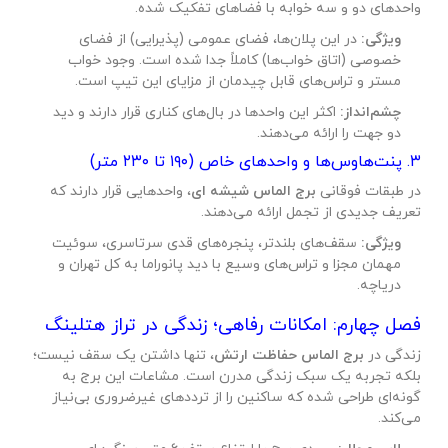
واحدهای دو و سه خوابه با فضاهای تفکیک شده.
ویژگی:
در این پلان‌ها، فضای عمومی (پذیرایی) از فضای
خصوصی (اتاق خواب‌ها) کاملاً جدا شده است. وجود خواب
مستر و تراس‌های قابل چیدمان از مزایای این تیپ است.
چشم‌انداز:
اکثر این واحدها در بال‌های کناری قرار دارند و دید
دو جهت را ارائه می‌دهند.
۳. پنت‌هاوس‌ها و واحدهای خاص (۱۹۰ تا ۲۳۰ متر)
در طبقات فوقانی
برج الماس شیشه ای
، واحدهایی قرار دارند که
تعریف جدیدی از تجمل ارائه می‌دهند.
ویژگی:
سقف‌های بلندتر، پنجره‌های قدی سرتاسری، سوئیت
مهمان مجزا و تراس‌های وسیع با دید پانوراما به کل تهران و
دریاچه.
فصل چهارم: امکانات رفاهی؛ زندگی در تراز هتلینگ
زندگی در
برج الماس حفاظت ارتش
، تنها داشتن یک سقف نیست؛
بلکه تجربه یک سبک زندگی مدرن است. مشاعات این برج به
گونه‌ای طراحی شده که ساکنین را از ترددهای غیرضروری بی‌نیاز
می‌کند.