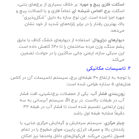
اسکلت فلزی پیچ و مهره:
بر خلاف بسیاری از برج‌های بتنی،
اسکلت
برج الماس شیشه ای
تماماً فلزی و با اتصالات پیچ و
مهره اجرا شده است. این نوع سازه به دلیل “شکل‌پذیری”
بالا، بهترین رفتار را در برابر زلزله‌های شدید از خود نشان
می‌دهد.
دیوارهای درای‌وال:
استفاده از دیوارهای خشک کناف با عایق
پشم سنگ، وزن مرده ساختمان را تا ۴۰٪ کاهش داده است.
این سبکی سازه، ایمنی جانی ساکنین را در حوادث تضمین
می‌کند.
۲. تاسیسات مکانیکی
با توجه به ارتفاع ۴۰ طبقه‌ای برج، سیستم تاسیسات آن در کلاس
هتل‌های ۵ ستاره طراحی شده است:
زون‌بندی فشار آب:
یکی از معضلات برج‌نشینی، افت فشار
آب در طبقات بالاست. در برج B1، سیستم آبرسانی به سه
زون ارتفاعی تقسیم شده است تا فشار آب در طبقه ۳۲
دقیقاً مشابه طبقه اول باشد.
چیلر مرکزی:
سیستم سرمایش و گرمایش مرکزی جذبی، با
راندمان بالا و مصرف انرژی پایین، هوای مطبوع را در تمام
فصول تامین می‌کند. فن‌کوئل‌های داخل واحدها نیز امکان