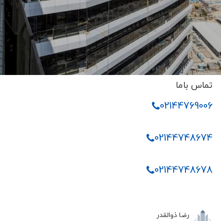
تماس باما
02144769006
02144748674
02144748678
رضا ذوالقدر