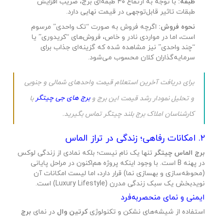
طبقه:
با توجه به ارتفاع ۴۰ طبقه‌ای برج، ضریب افزایش
طبقات تاثیر قابل‌توجهی در قیمت نهایی دارد.
نحوه فروش:
اگرچه فروش به صورت “تک واحدی” مرسوم
است، اما در مواردی نادر و خاص، فروش‌های “کریدوری” یا
“چند واحدی” نیز مشاهده شده که گزینه‌ای جذاب برای
سرمایه‌گذاران کلان محسوب می‌شود.
برای دریافت آخرین استعلام قیمت واحدهای شمالی و جنوبی
و تحلیل نمودار رشد قیمت این برج و
برج های جی چیتگر
با
کارشناسان املاک برج بلند چیتگر تماس بگیرید.
۲. امکانات رفاهی؛ زندگی در تراز الماس
برج الماس چیتگر
تنها یک نام نیست؛ بلکه نمادی از زندگی لوکس
در پهنه B است. با وجود اینکه پروژه هم‌اکنون در مراحل پایانی
(محوطه‌سازی و بهسازی نما) قرار دارد، اما لیست امکانات آن
نویدبخش یک سبک زندگی مدرن (Luxury Lifestyle) است.
ایمنی و نمای منحصر‌به‌فرد
استفاده از شیشه‌های نشکن و تکنولوژی
کرتین وال
در نمای
برج