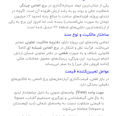
یکی از جذاب‌ترین ابعاد سرمایه‌گذاری در
برج الماس چیتگر
،
شفافیت مالی و روند رو به رشد ارزش افزوده آن است. اگرچه در
ابتدای پروژه، قراردادهای ساخت با مبالغ پایه (حدود ۱.۲ میلیون
تومان به صورت علی‌الحساب) بسته شد، اما امروز این برج به یکی
از ارزشمندترین دارایی‌های منطقه ۲۲ تبدیل شده است.
ساختار مالکیت و نوع سند
تمامی واحدهای این پروژه دارای
دفترچه مالکیت تعاونی
معتبر
می‌باشند. فرآیند نقل و انتقال در
برج الماس شیشه ای
کاملاً
قانونی، شفاف و به صورت
قطعی
در دفتر تعاونی مسکن ارتش
انجام می‌پذیرد. این ویژگی، ریسک‌های معمول معاملات ملکی
(مانند فروش مال غیر) را به صفر می‌رساند.
عوامل تعیین‌کننده قیمت
در بازار فعلی، قیمت‌گذاری آپارتمان‌های برج الماس به فاکتورهای
دقیقی بستگی دارد:
جهت واحد (View):
واحدهای جنوبی به دلیل چشم‌انداز ابدی
به باغ ملی گیاهشناسی و نورگیری مستقیم آفتاب، معمولاً
با قیمتی متفاوت نسبت به واحدهای شمالی (دید کوهستان
و محوطه) معامله می‌شوند.