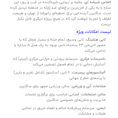
الماس شیشه ای
، علاوه بر زیبایی خیره‌کننده در شب و روز، این
سازه را به یکی از امن‌ترین برج‌های ضد زلزله در منطقه تبدیل کرده
است. ساکنین آینده این برج، منظره‌ای پانوراما از تهران و طبیعت
اطراف را تجربه خواهند کرد که در هیچ پروژه دیگری قابل تکرار
نیست.
لیست امکانات ویژه
لابی هتلینگ:
لابی وسیع، تمام مبله و بسیار مجلل که با
حضور لابی‌من ۲۴ ساعته، حس ورود به یک هتل ۵ ستاره را
تداعی می‌کند.
تاسیسات مرکزی:
سیستم برودتی و حرارتی مرکزی (چیلر) که
آسایش دمایی را در تمام فصول تضمین می‌کند.
آسانسورهای پرسرعت:
۶ لاین آسانسور (شامل نفربر و باربر)
با برندهای مطرح جهانی.
مشاعات آبی و ورزشی:
سالن ورزشی مجهز برای ساکنین.
سالن اجتماعات:
فضایی مناسب برای برگزاری جلسات
مدیریت و جشن‌های خصوصی ساکنین.
ایمنی:
سیستم پیشرفته اعلام و اطفاء حریق در تمامی
طبقات و مشاعات.