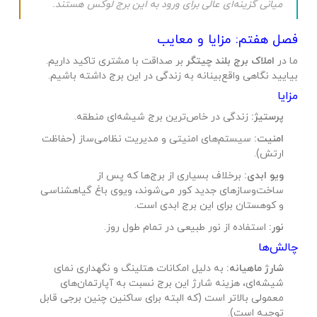
میانی گزینه‌ای عالی برای ورود به این برج لوکس هستند.
فصل هفتم: مزایا و معایب
ما در
املاک برج بلند چیتگر
بر صداقت با مشتری تاکید داریم.
بیایید نگاهی واقع‌بینانه به زندگی در این برج داشته باشیم.
مزایا
پرستیژ:
زندگی در خاص‌ترین برج شیشه‌ای منطقه.
امنیت:
سیستم‌های امنیتی و مدیریت نظامی‌ساز (حفاظت
ارتش).
ویو ابدی:
برخلاف بسیاری از برج‌ها که پس از
ساخت‌وسازهای جدید کور می‌شوند، ویوی باغ گیاهشناسی
و کوهستان برای این برج ابدی است.
نور:
استفاده از نور طبیعی در تمام طول روز.
چالش‌ها
شارژ ماهیانه:
به دلیل امکانات هتلینگ و نگهداری نمای
شیشه‌ای، هزینه شارژ این برج نسبت به آپارتمان‌های
معمولی بالاتر است (که البته برای ساکنین چنین برجی قابل
توجیه است).