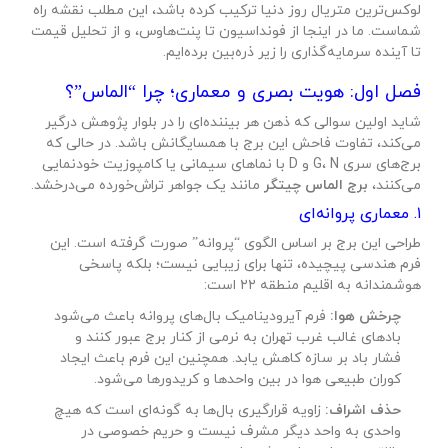
لوکس‌ترین متریال روز دنیا ترکیب کرده باشد، این مطلب نقشه راه
شماست. ما در اینجا از فونداسیون تا پنت‌هاوس، و از تحلیل قیمت
تا آینده سرمایه‌گذاری را زیر ذره‌بین برده‌ایم.
فصل اول: هویت بصری و معماری؛ چرا “الماس”؟
شاید اولین سوالی که ذهن هر بیننده‌ای را در بلوار پژوهش درگیر
می‌کند، تفاوت فاحش این برج با همسایگانش باشد. در حالی که
برج‌های سری G، N و D با نماهای سیمانی یا کامپوزیت خودنمایی
می‌کنند،
برج الماس چیتگر
مانند یک جواهر تراش‌خورده می‌درخشد.
۱. معماری پروانه‌ای
طراحی این برج بر اساس الگوی “پروانه” صورت گرفته است. این
فرم هندسی پیچیده، تنها برای زیبایی نیست؛ بلکه پاسخی
هوشمندانه به اقلیم منطقه ۲۲ است:
چرخش هوا:
فرم آیرودینامیک بال‌های پروانه باعث می‌شود
بادهای غالب غرب تهران به نرمی از کنار برج عبور کنند و
فشار باد بر سازه کاهش یابد. همچنین این فرم باعث ایجاد
کوران طبیعی هوا در بین واحدها و کریدورها می‌شود.
حذف اشراف:
زاویه قرارگیری بال‌ها به گونه‌ای است که هیچ
واحدی به واحد دیگر مشرف نیست و حریم خصوصی در