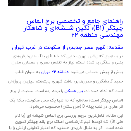
راهنمای جامع و تخصصی برج الماس
چیتگر (B1)؛ نگین شیشه‌ای و شاهکار
مهندسی منطقه ۲۲
مقدمه: ظهور عصر جدیدی از سکونت در غرب تهران
در هیاهوی کلان‌شهر تهران، جایی که خط افق با آسمان‌خراش‌های
بتنی و سنگی پر شده است، نیاز به تنفس بصری و معماری مدرن
بیش از پیش احساس می‌شود.
منطقه ۲۲ تهران
به عنوان قطب
جدید گردشگری و مدرن‌ترین بافت شهری پایتخت، میزبان پروژه‌ای
است که تمام معادلات
بازار مسکن
را برهم زده است. صحبت از
برج
الماس چیتگر
است؛ سازه‌ای که نه تنها یک محل سکونت، بلکه یک
اثر هنری در قلب پهنه B (سروستان) محسوب می‌شود.
این مقاله، کامل‌ترین مرجع بررسی
برج الماس شیشه ای
(با نام
فنی B1) که توسط تیم کارشناسی
املاک برج بلند چیتگر
تدوین
شده است. اگر به دنبال خریدی هستید که اعتبار تعاونی ارتش را با