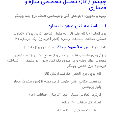
چیتگر (B1)؛ تحلیل تخصصی سازه و
معماری
تهیه و تدوین: دپارتمان فنی و مهندسی املاک برج بلند چیتگر
۱. شناسنامه فنی و هویت سازه
برج الماس (با نام فنی B1)، به عنوان شاخص‌ترین پروژه «تعاونی
مسکن حفاظت اطلاعات ارتش» (فجر آفرینان)، یک ابرسازه ۴۰
طبقه در قلب
پهنه B شهرک چیتگر
است. این برج به دلیل
ویژگی‌های منحصر‌به‌فرد مهندسی، از سطح یک پروژه مسکونی
معمولی فراتر رفته و به عنوان یک نماد مدرن در منطقه ۲۲ شناخته
می‌شود. برج الماس چیتگر
نام برج :
برج الماس حفاظت ارتش (B1)
موقعیت مکانی:
ضلع جنوب غربی پهنه B (سروستان)، مجاور
بلوار پژوهش
کارفرما:
تعاونی مسکن فجر آفرینان (حفاظت آجا)
تعداد کل طبقات:
۴۰ طبقه
طبقات مسکونی:
۳۲ طبقه