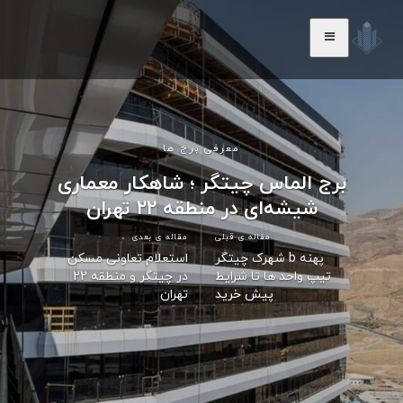
معرفی برج ها
برج الماس چیتگر ؛ شاهکار معماری
شیشه‌ای در منطقه 22 تهران
مقاله ی قبلی
مقاله ی بعدی
پهنه b شهرک چیتگر
استعلام تعاونی مسکن
تیپ واحد ها تا شرایط
در چیتگر و منطقه 22
پیش خرید
تهران