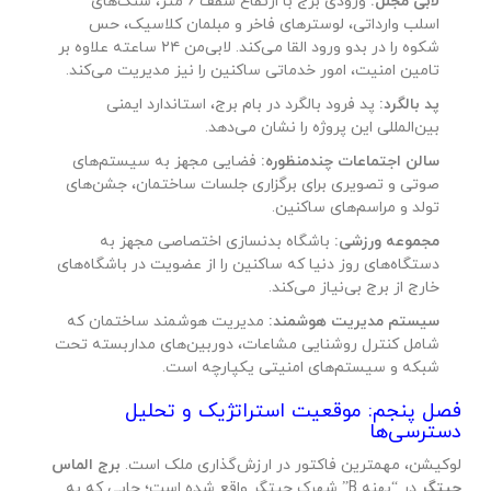
لابی مجلل:
ورودی برج با ارتفاع سقف ۶ متر، سنگ‌های
اسلب وارداتی، لوسترهای فاخر و مبلمان کلاسیک، حس
شکوه را در بدو ورود القا می‌کند. لابی‌من ۲۴ ساعته علاوه بر
تامین امنیت، امور خدماتی ساکنین را نیز مدیریت می‌کند.
پد بالگرد:
پد فرود بالگرد در بام برج، استاندارد ایمنی
بین‌المللی این پروژه را نشان می‌دهد.
سالن اجتماعات چندمنظوره:
فضایی مجهز به سیستم‌های
صوتی و تصویری برای برگزاری جلسات ساختمان، جشن‌های
تولد و مراسم‌های ساکنین.
مجموعه ورزشی:
باشگاه بدنسازی اختصاصی مجهز به
دستگاه‌های روز دنیا که ساکنین را از عضویت در باشگاه‌های
خارج از برج بی‌نیاز می‌کند.
سیستم مدیریت هوشمند:
مدیریت هوشمند ساختمان که
شامل کنترل روشنایی مشاعات، دوربین‌های مداربسته تحت
شبکه و سیستم‌های امنیتی یکپارچه است.
فصل پنجم: موقعیت استراتژیک و تحلیل
دسترسی‌ها
لوکیشن، مهمترین فاکتور در ارزش‌گذاری ملک است.
برج الماس
چیتگر
در “پهنه B” شهرک چیتگر واقع شده است؛ جایی که به