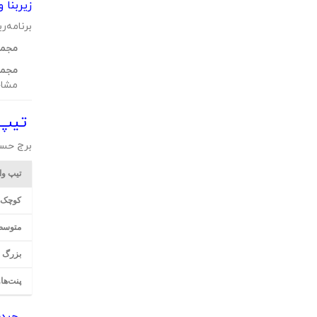
زیربنا 
برنامه‌ر
مجمو
مجمو
مشاع
تیپ‌ب
برج حساب
تیپ وا
کوچک (۲ خوا
متوسط (۲ خ
بزرگ (۳ خواب
پنت‌ه
چیدم