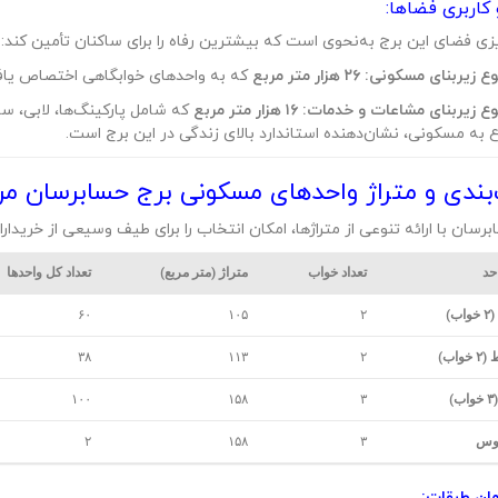
و کاربری فضاها:
یزی فضای این برج به‌نحوی است که بیشترین رفاه را برای ساکنان تأمین کند:
ع زیربنای مسکونی:
۲۶ هزار متر مربع
که به واحدهای خوابگاهی اختصاص یاف
ع زیربنای مشاعات و خدمات:
۱۶ هزار متر مربع
که شامل پارکینگ‌ها، لابی، س
 به مسکونی، نشان‌دهنده استاندارد بالای زندگی در این برج است.
ندی و متراژ واحدهای مسکونی برج حسابرسان مر
رسان با ارائه تنوعی از متراژها، امکان انتخاب را برای طیف وسیعی از خریدارا
حد
تعداد خواب
متراژ (متر مربع)
تعداد کل واحدها
ب)
۲
۱۰۵
۶۰
واب)
۲
۱۱۳
۳۸
)
۳
۱۵۸
۱۰۰
اوس
۳
۱۵۸
۲
ان طبقات: