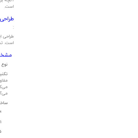
آنچه بر
است.
طراحی 
:
طراحی ا
است. تم
مشخصات
نوع س
تکنی
مقاو
می‌کن
می‌آی
ساخت
۴ طبقه زی
۱ طبقه همکف:
۲۵ طب