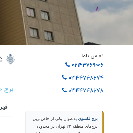
تماس باما
رض
آذر 22
02144769006
02144748674
برج ح
02144748678
فهر
برج لکسون
به‌عنوان یکی از خاص‌ترین
برج‌های منطقه ۲۲ تهران در محدوده