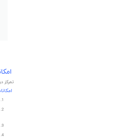
امکان
تمرکز د
امکانا