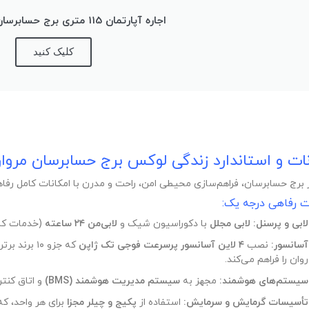
اجاره آپارتمان 115 متری برج حسابرسان مرواریدشهر
کلیک کنید
ات و استاندارد زندگی لوکس برج حسابرسان مروا
ر برج حسابرسان، فراهم‌سازی محیطی امن، راحت و مدرن با امکانات کامل رفا
ت رفاهی درجه یک:
لابی و پرسنل:
لابی مجلل
با دکوراسیون شیک و
لابی‌من ۲۴ ساعته
(خدمات کان
آسانسور:
نصب
۴ لاین آسانسور پرسرعت فوجی تک ژاپن
که جزو ۱۰ 
روان را فراهم می‌کند.
سیستم‌های هوشمند:
مجهز به
سیستم مدیریت هوشمند (BMS)
و اتاق کنت
تأسیسات گرمایش و سرمایش:
استفاده از
پکیج و چیلر مجزا
برای هر واحد، که