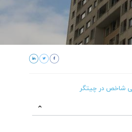
نی شاخص در چیتگر