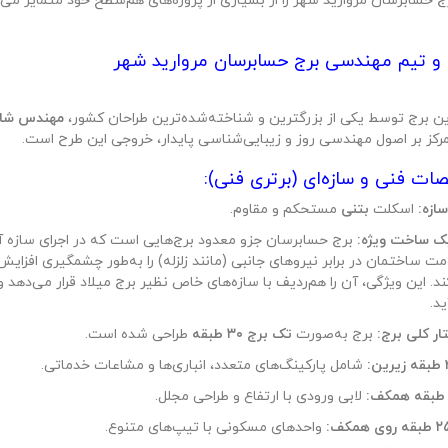
ج حسابرسان مروارید شهر را از بسیاری از پروژه‌های هم‌سطح خود متمایز 
و تیم مهندسی برج حسابرسان مروارید شهر
ین برج توسط یکی از بزرگترین و شناخته‌شده‌ترین طراحان کشور،
مهندس شاپ
رکز بر اصول مهندسی روز و زیبایی‌شناسی پایدار، خروجی این طرح است.
 فنی و سازه‌ای (برتری فنی):
ازه:
اسکلت
بتنی
مستحکم و مقاوم.
ک ساخت ویژه:
برج حسابرسان جزو معدود برج‌هایی است که در اجرای سازه آ
مت ساختمان در برابر نیروهای جانبی (مانند زلزله) را به‌طور چشمگیری افزای
د. این ویژگی، آن را هم‌ردیف با سازه‌های خاص نظیر برج میلاد قرار می‌دهد و
د.
ار کلی برج:
برج به‌صورت
تک برج ۳۰ طبقه
طراحی شده است.
رین:
شامل پارکینگ‌های متعدد، انباری‌ها و مشاعات خدماتی.
لابی ورودی با ارتفاع و طراحی مجلل.
قه روی همکف:
واحدهای مسکونی با تیپ‌های متنوع.