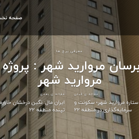
صفحه نخ
معرفی برج ها
رسان مروارید شهر : پروژه
مروارید شهر
مقاله ی قبلی
مقاله ی بعدی
ستاره مروارید شهر؛ سکونت و
ایران مال: نگین درخشان خاورم
سرمایه‌گذاری در منطقه 22
تپنده منطقه 22