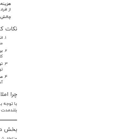
هزینه‌
از افرا
چالش‌
نکات کل
ان
مناسب
بر
کا
تو
تو
مش
آم
چرا امل
با توجه ب
بلندمدت هستند. منطقه 22 به‌ویژه به دلیل پروژه‌
بخش دوم
مناطق شما