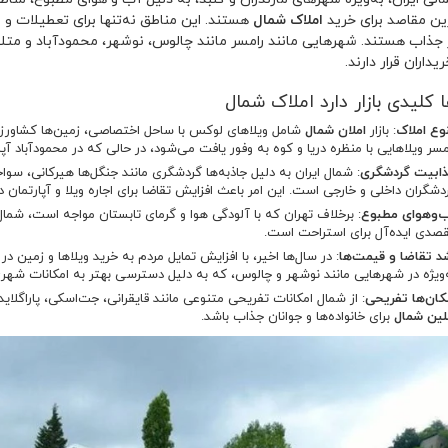
ین مقاصد برای خرید
املاک شمال
هستند. این مناطق نه‌تنها برای تعطیلات و س
 جذاب هستند. شهرهایی مانند رامسر مانند چالوس، نوشهر، محمودآباد و متلاز
اران قرار دارند.
 کلیدی بازار دارد املاک شمال
وع املاک
: بازار
املان شمال
شامل ویلاهای لوکس با ساحل اختصاصی، زمین‌ها کشاورزی،،
مسر ویلاهایی با منظره دریا و کوه به وفور یافت می‌شود، در حالی که در محمودآباد 
ابیت گردشگری
: شمال ایران به دلیل جاذبه‌ها گردشگری مانند جنگل‌ها هیرکانی، سوا
دشگران داخلی و خارجی است. این امر باعث افزایش تقاضا برای اجاره ویلا و آپارتمان
‌وهوای مطبوع
: برخلاف تهران که با آلودگی هوا و گرمای تابستان مواجه است، شمال ا
صدی ایده‌آل برای استراحت است.
د تقاضا و قیمت‌ها
: در سال‌ها اخیر، با افزایش تمایل مردم به خرید ویلاها و زمین د
‌ویژه در شهرهایی مانند نوشهر و چالوس، که به دلیل دسترسی بهتر به امکانات شه
کان‌ها تفریحی
: از شمال امکانات تفریحی متنوعی مانند قایقرانی، جت‌اسکی، پاراگلا
لین شمال
برای خانواده‌ها و جوانان جذاب باشد.