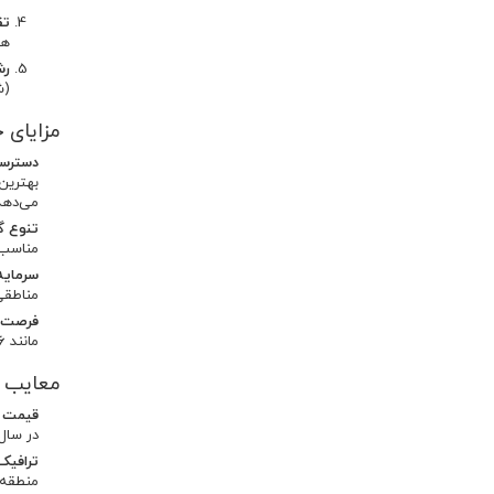
تق
هم
رش
(شمیرانات
مزایای 
دسترسی
می‌دهد
تنوع گز
مناسب
سرمایه
مناطقی
فرصت‌ه
مانند 6 و 7 برای این منظور بسیار مناسب هستند.
معایب خ
قیمت ب
در سال 1402 به بیش از 150 میلیون تومان رسید، که برای بسیاری از خانواده‌ها غیرقا
ترافیک
منطقه 7 بیشتر به چشم می‌خو