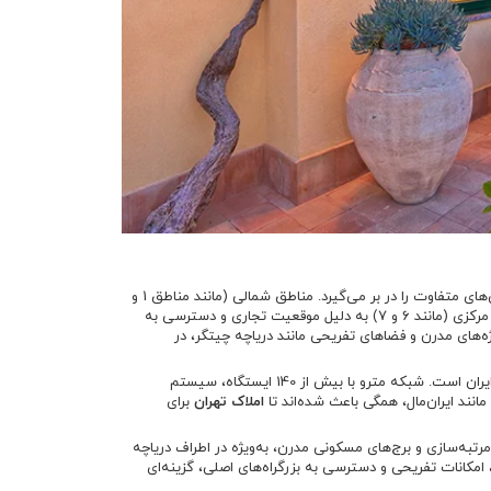
: تهران با 22 منطقه شهری، طیف گسترده‌ای از محله‌ها با ویژگی‌های متفاوت را در بر می‌گیرد. مناطق شمالی (مانند مناطق 1 و
3) به دلیل آب‌وهوای بهتر، مناظر کوهستانی و امکانات لوکس، گران‌تر هستند. مناطق مرکزی (مانند 6 و 7) به دلیل موقعیت تجاری و دسترسی به
اطق غربی مانند منطقه 22 (چیتگر) به دلیل پروژه‌های مدرن و فضاهای تفریحی مانند دریاچه چیتگر، در
: تهران از نظر زیرساخت‌های شهری یکی از مجهزترین شهرهای ایران است. شبکه مترو با بیش از 140 ایستگاه، سیستم
املاک تهران
برای
ی بلندمرتبه‌سازی و برج‌های مسکونی مدرن، به‌ویژه در اطراف دریاچه
امکانات تفریحی و دسترسی به بزرگراه‌های اصلی، گزینه‌ای