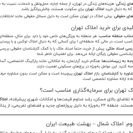
های زندگی
: هزینه‌های زندگی در تهران، از جمله اجاره، حمل‌ونقل و خدمات، نسبت به 
د که به دنبال خرید
املاک تهران
برای سکونت هستند، چالش‌برانگیز باشد.
های حقوقی
: برخی املاک در تهران ممکن است به دلیل مسائل حقوقی مانند اختلافات 
یدی برای خرید املاک تهران
تخاب منطقه مناسب
 است، در حالی که منطقه‌ای 1 برای کسانی که به دنبال املاک لوکس و با پرستیژ هستند، ایده‌آل است.
رسی اسناد ملکی
: پیش از خرید، حتماً اسناد ملک را با کمک کارشناسان حقوقی بررسی
رشناسی حقوقی رایگان ارائه می‌دهد. برای اطمینان خاطر شما.
جه به زیرساخت‌ها
: هنگام خرید آپارتمان، به امکاناتی مانند پارکینگ اختصاصی، 
جه کنید. این عوامل به‌ویژه در برج‌های مسکونی اهمیت دارند.
اوره با کارشناسان
: بازار
املاک تهران
پیچیده است و ممکن است بدون مشاوره حرفه‌ای،
اده ارائه مشاوره تخصصی است.
اک تهران برای سرمایه‌گذاری مناسب است؟
ه تقاضای بالای مسکن، رشد مداوم قیمت‌ها و امکانات شهری پیشرفته،
املاک
های جدید و فضا‌های تفریحی، از پتانسیل بالایی برای افزایش ارزش برخوردار است.
: املاک شمال – بهشت طبیعت ایران
لی ایران، به‌ویژه شهرهای مازندران و گنبد، به دلیل آب و هوای مطبوع، مناظر