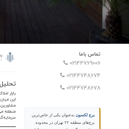
تماس باما
رض
خردا
02144769006
02144748674
تحلیل 
02144748678
بازار امل
این میان
مشاورین ا
منطقه می‌
برج لکسون
به‌عنوان یکی از خاص‌ترین
سرمایه‌گذ
برج‌های منطقه ۲۲ تهران در محدوده