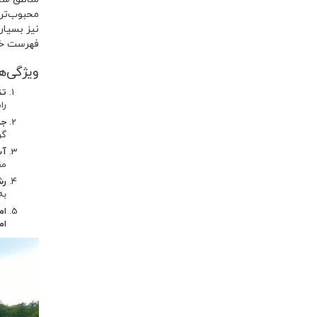
محبوب‌تر
نیز بسیار
فهرست خرید
ویژگی‌ها
تن
را
جذ
گر
آب
مق
رش
به
ام
ام