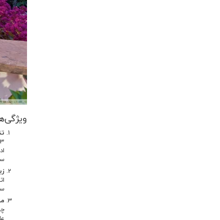
ویژگی‌ها
تن
سا
زی
اتوبوسرانی
سک
من
چی
عا