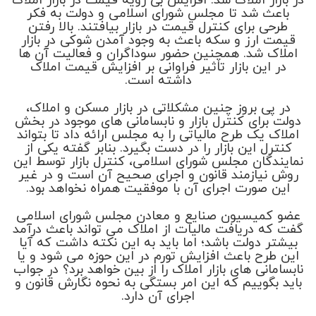
در بازار املاک شد. افزایش بی رویه قیمت در بازار املاک
باعث شد تا مجلس شورای اسلامی و دولت به فکر
طرحی برای کنترل قیمت در بازار بیافتند. بالا رفتن
قیمت ارز و سکه باعث به وجود آمدن شوکی در بازار
املاک شد. همچنین حضور سوداگران و فعالیت آن ها
در این بازار تاثیر فراوانی بر افزایش قیمت املاک
داشته است.
در پی بروز چنین مشکلاتی در بازار مسکن و املاک،
دولت برای کنترل بازار و نابسامانی های موجود در بخش
املاک یک طرح مالیاتی را به مجلس ارائه داد تا بتواند
کنترل این بازار را در دست بگیرد. بنابر گفته یکی از
نمایندگان مجلس شورای اسلامی، کنترل بازار توسط این
روش نیازمند قانون و اجرای صحیح آن است و در غیر
این صورت اجرای آن با موفقیت همراه نخواهد بود.
عضو کمیسیون صنایع و معادن مجلس شورای اسلامی
گفت که دریافت مالیات از املاک می تواند باعث درآمد
بیشتر دولت باشد؛ اما باید به این نکته داشت که آیا
این طرح باعث افزایش تورم در این حوزه می شود و یا
نابسامانی های بازار املاک را از بین خواهد برد؟ در جواب
باید بگوییم که این امر بستگی به نحوه نگارش قانون و
اجرای آن دارد.