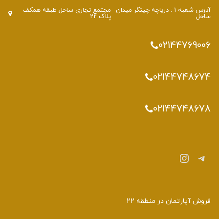
آدرس شعبه 1 : دریاچه چیتگر میدان
مجتمع تجاری ساحل طبقه همکف
ساحل
پلاک 22
02144769006
02144748674
02144748678
تلگرام
اینستاگرم
فروش آپارتمان در منطقه 22