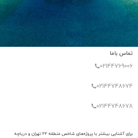
تماس باما
02144769006
02144748674
02144748678
برای آشنایی بیشتر با پروژه‌های شاخص منطقه ۲۲ تهران و دریاچه