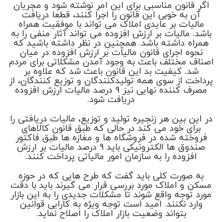
اگر قانون مناسبی برای این امر نوشته شود و مجریان
آن به خوبی این قانون را اجرا کنند، قطعا دریافت
مالیات بر عایدی املاک می تواند با موفقیت همراه
باشد. مالیات بر ارزش افزوده می تواند آثار منفی را به
همراه داشته باشد. همچنین در نظر داشته باشید که
نحوه اجرای قانون مالیات بر ارزش افزوده در میان
اصناف مختلف باعث به وجود آمدن مشکلاتی برای مردم
شد. کیفیت بد این قانون باعث شد که علاوه بر
پرداخت از سوی همه تولیدکنندگان و توزیع کنندگان، از
مصرف کننده نهایی نیز 9 درصد مالیات ارزش افزوده
دریافت شود.
در این بین هر زنجیره تولید و توزیع، مالیات دریافتی را
برای خود می کند در حالی که طبق قانون کالاهای
فروخته شده در فروشگاه ها و مغازه ها طبق فاکتور
صندوق ها الکترونیکی باید 9 درصد مالیات بر ارزش
افزوده را به سازمان امور مالیاتی پرداخت کنند.
به صورت کلی باید گفت که طرح هایی که در حوزه
مسکن و املاک مورد بررسی قرار می گیرند باید با دقت
مورد توجه واقع شوند تا مشکلات جدیدی را به این بازار
وارد نکنند. امید است توجه ویژه به کارایی قوانین
بتواند وضعیت بازار املاک را اصلاح نماید.