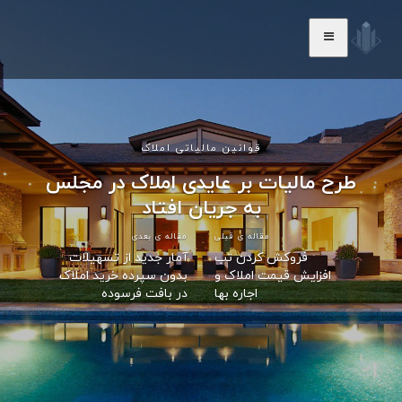
قوانین مالیاتی املاک
طرح مالیات بر عایدی املاک در مجلس
به جریان افتاد
مقاله ی قبلی
مقاله ی بعدی
فروکش کردن تب
آمار جدید از تسهیلات
افزایش قیمت املاک و
بدون سپرده خرید املاک
اجاره بها
در بافت فرسوده