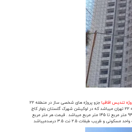
ژه تندیس اقاقیا
جزو پروژه های شخصی ساز در منطقه 22
تهران میباشد. پروژه تندیس اقاقیا یکی از لوکس ترین پروژه های دریاچه چیتگر منطقه 22 تهران میباشد که در لوکیشن شهرک گلستان بلوار کاج
تقاطع خیابان اقاقیا در حال ساخت میباشد پروژه تندیس اقاقیا دارای تیپ متراژه های 94 متر مربع تا 145 متر مربع میباشد . قیمت هر متر مربع