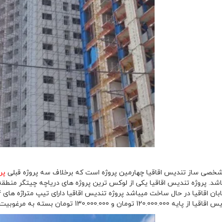
پرو
 و 130.000.000 تومان بسته به مرغوبیت واحد مسکونی و ظریب طبقات 2.5 نت 3.5 درصدمیباشد