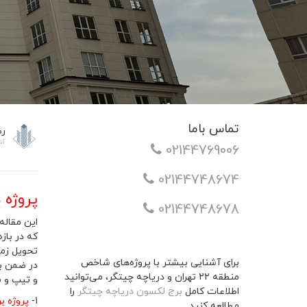
تماس باما
رض
آذر 17
02144769006
02144748674
پروژه 
02144748678
تحویل زما
برای آشنایی بیشتر با پروژه‌های شاخص
در ضمن به
منطقه ۲۲ تهران و دریاچه چیتگر، می‌توانید
و تیپ و م
اطلاعات کامل
برج لکسون دریاچه چیتگر
را
1-
پروژه بر
مطالعه کنید.