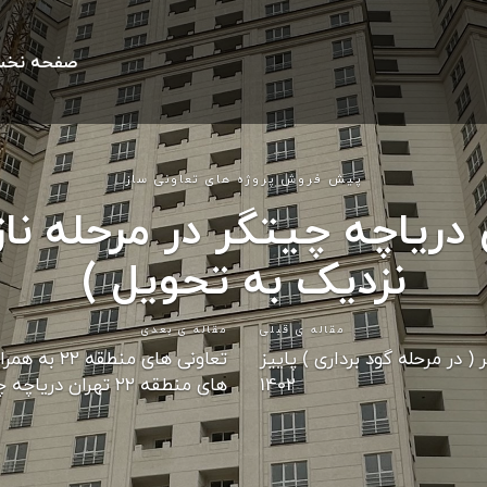
صفحه نخ
پیش فروش پروژه های تعاونی ساز
 دریاچه چیتگر در مرحله ناز
نزدیک به تحویل )
مقاله ی قبلی
مقاله ی بعدی
( در مرحله گود برداری ) پاییز
تعاونی های منطق
1402
های منطقه ۲۲ تهران دریاچه چیتگر