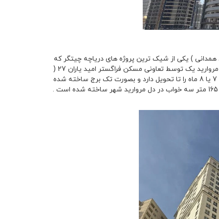
 همدانی ) یکی از شیک ترین پروژه های دریاچه چیتگر که
در لوکیشن شهرک مروارید شهر در خال طی کردن مراحل پایانی کار خود میباشد . پروژه مروارید یک توسط تعاونی مسکن فراگستر امید یاران 27 (
تعاونی مسکن لشگر 27 ) در حال ساخت میباشد . تحویل پروزه مروارید 1 پروسه حدودا 7 یا 8 ماه را تا تحویل دارد و بصورت تک برج ساخته شده
است. پروژه مروارید 1 در قالب چهار تیپ واحد 135 متر سه خواب 150 متر سه خواب و 165 متر سه خواب در دل مروارید شهر ساخته شده است .