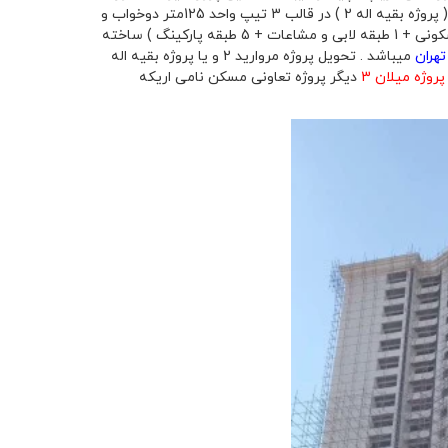
که از اسمش مشخص است در لوکیشن مروارید شهر واقع شده است. پروژه مروارید 2 ( پروژه بقیه اله 2 ) در قالب 3 تیپ واحد 125متر دوخواب و
145 متر سه خواب و 155 متر سه خواب در قالب تک برج 3 طبقه ( شامل 24 طبقه مسکونی + 1 طبقه لابی و مشاعات + 5 طبقه پارکینگ ) ساخته
میباشد . تحویل پروژه مروارید 2 و یا پروژه بقیه اله
پروژه میلان 3
دیگر پروژه تعاونی مسکن نامی اریکه