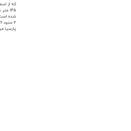
شده است. 
2 حدود 6 ماه تا یکسال میباشد . پایه قیمت از متری 50.000.000 تومان به بالا میباشد
پارسیا می