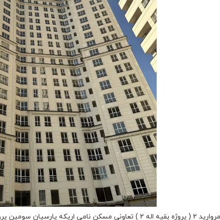
3- پروژه مروارید 2 ( پروژه بقیه اله 2 ) تعاونی مسکن نامی اریک