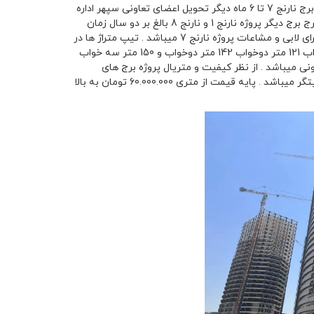
پروژه مشخص است پروژه برج های چهارگانه نیروزمینی ارتش دارای 4 برج میباشد که برج نارنج 7 تا 6 ماه دیگر تحویل اعضای تعاونی سپهر اداره
فنی مهندسی نزاجا میشود و سپس برج نارنج 2 پروسه یکسال تا تحویل را دارد . و دو برج برج دیگر پروژه نارنج 1 و نارنج 8 بالغ بر دو سال زمان
نیاز دارند تاتحویل شوند . تعاونی سپهر اداره فنی مهندسی نزاجا هم اکنون در مرحله اجرای لابی و مشاعات پروژه نارنج 7 میباشد . تیپ متراژ ها در
پروزه نیروزمینی پهنه c شهرک چیتگر ( برج نارنج 1 و 2 و 7 ) به 4 تیپ 98 متر یک خواب 121 متر دوخواب 142 متر دوخواب و 150 متر سه خواب
در دارای 14 واحد مسکونی 9 لاین اسانسور و 33 طبقه مسکونی میباشد . از نظر کیفیت و متریال پروژه برج های
چهارگانه نیروزمینی ارتش ج.ا.ا یکی از خاص ترین و مرغوب ترین پروژه های دریاچه چیتگر میباشد . پایه قیمت از متری 60.000.000 تومان به بالا