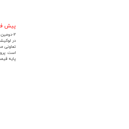
پیش فرو
2-دومین پروژه ای که خدمت شما عزیزان معرفی میکنیم
پایه قیمت از متری 0.000