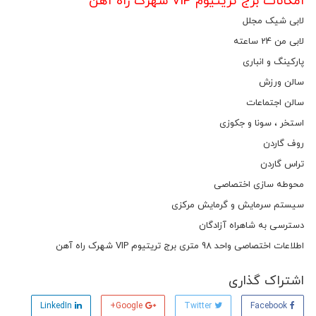
امکانات برج تریتیوم VIP شهرک راه آهن
لابی شیک مجلل
لابی من 24 ساعته
پارکینگ و انباری
سالن ورزش
سالن اجتماعات
استخر ، سونا و جکوزی
روف گاردن
تراس گاردن
محوطه سازی اختصاصی
سیستم سرمایش و گرمایش مرکزی
دسترسی به شاهراه آزادگان
اطلاعات اختصاصی واحد 98 متری برج تریتیوم VIP شهرک راه آهن
اشتراک گذاری
LinkedIn
Google+
Twitter
Facebook