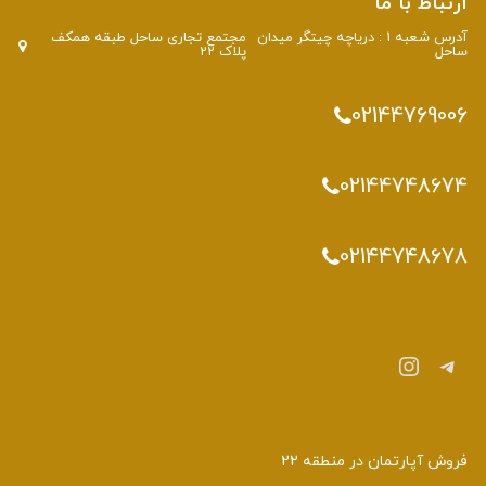
ارتباط با ما
آدرس شعبه 1 : دریاچه چیتگر میدان
مجتمع تجاری ساحل طبقه همکف
ساحل
پلاک 22
02144769006
02144748674
02144748678
تلگرام
اینستاگرم
فروش آپارتمان در منطقه 22