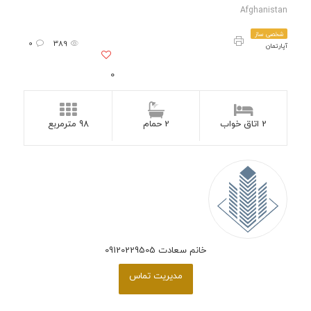
Afghanistan
شخصی ساز
0
389
آپارتمان
0
2 اتاق خواب
2 حمام
98 مترمربع
خانم سعادت 09120229505
مدیریت تماس