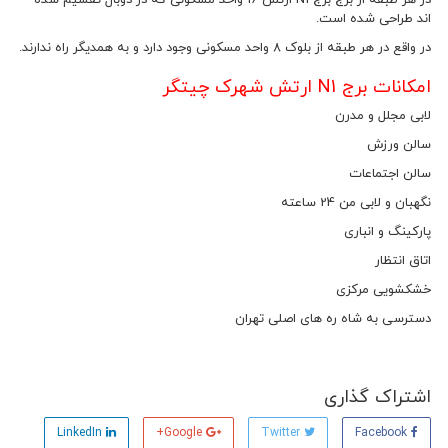
در هر طبقه از برج برج N1 ارتش 16 واحد مسکونی که در دوبال تقسیم شده
اند طراحی شده است.
در واقع در هر طبقه از بلوک 8 واحد مسکونی وجود دارد و به همدیگر راه ندارند.
امکانات برج N1 ارتش شهرک چیتگر
لابی مجلل و مدرن
سالن ورزش
سالن اجتماعات
نگهبان و لابی من 24 ساعته
پارکینگ و انباری
اتاق انتظار
خشکشویی مرکزی
دسترسی به شاه ره های اصلی تهران
اشتراک گذاری
LinkedIn
Google+
Twitter
Facebook