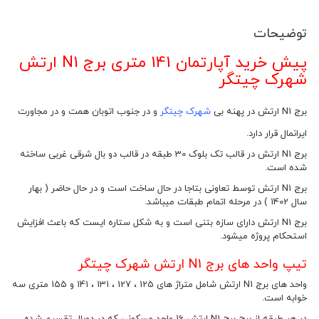
توضیحات
پیش خرید آپارتمان 141 متری برج N1 ارتش
شهرک چیتگر
برج N1 ارتش در پهنه بی
شهرک چیتگر
و در جنوب اتوبان همت و در مجاورت
ایرانمال قرار دارد.
برج N1 ارتش در قالب تک بلوک 30 طبقه در قالب دو بال شرقی غربی ساخته
شده است.
برج N1 ارتش توسط تعاونی بتاجا در حال ساخت است و در حال حاضر ( بهار
سال 1402 ) در مرحله اتمام طبقات میباشد.
برج N1 ارتش دارای سازه بتنی است و به شکل ستاره ایست که باعث افزایش
استحکام پروژه میشود.
تیپ واحد های برج N1 ارتش شهرک چیتگر
واحد های برج N1 ارتش شامل متراژ های 125 ، 127 ، 131 ، 141 و 155 متری سه
خوابه است.