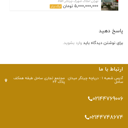
تهران, املاک شهرک چیتگر, Iran
5٬000٬000٬000 تومان
لیگ برتر
پاسخ دهید
برای نوشتن دیدگاه باید
وارد بشوید
.
ارتباط با ما
آدرس شعبه 1 : دریاچه چیتگر میدان
مجتمع تجاری ساحل طبقه همکف
ساحل
پلاک 22
02144769006
02144748674