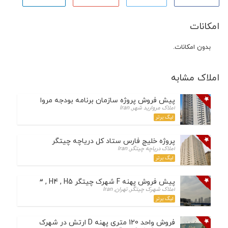
امکانات
بدون امکانات.
املاک مشابه
پیش فروش پروژه سازمان برنامه بودجه مرواریدشهر
املاک مروارید شهر, Iran
لیگ برتر
پروژه خلیج فارس ستاد کل دریاچه چیتگر
املاک دریاچه چیتگر, Iran
لیگ برتر
پیش فروش پهنه F شهرک چیتگر H3 , H4 , H5
املاک شهرک چیتگر, تهران, Iran
لیگ برتر
فروش واحد 120 متری پهنه D ارتش در شهرک چیتگر