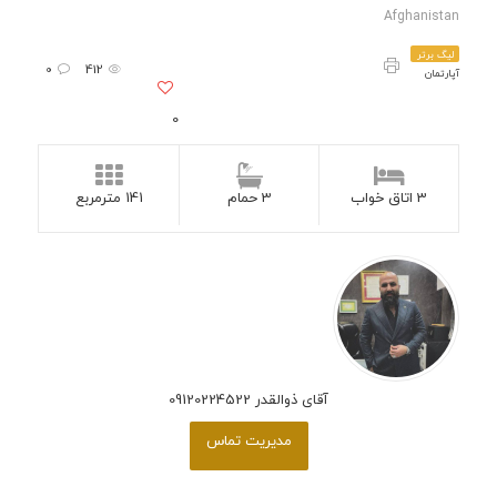
Afghanistan
لیگ برتر
0
412
آپارتمان
0
3 اتاق خواب
3 حمام
141 مترمربع
آقای ذوالقدر 09120224522
مدیریت تماس