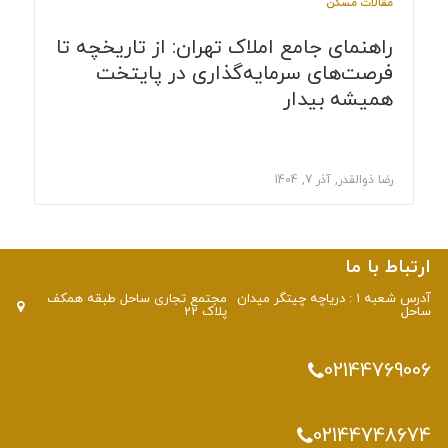
مقالات مسکن
راهنمای جامع املاک تهران: از تاریخچه تا
فرصت‌های سرمایه‌گذاری در پایتخت
همیشه بیدار
رضا ذوالقدر, آذر 7, 1404
ارتباط با ما
آدرس شعبه 1 : دریاچه چیتگر میدان
مجتمع تجاری ساحل طبقه همکف
ساحل
پلاک 22
02144769006
02144748674