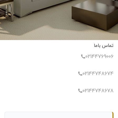
تماس باما
02144769006
02144748674
02144748678