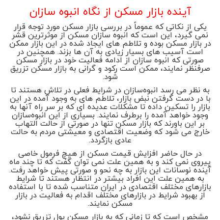
آینده بازار مسکن از نگاه انبوه سازان
یکی از نکاتی که عموماً در بررسی بازار مسکن مورد توجه قرار
نمی گیرد، این است که انبوه سازان مسکن از موثرترین قشر
در بازار مسکن بوده و تلاطم های ایجاد شده در این بازار ممکن
است آسیب های بسیار زیادی به آن ها بزند. همچنین در
صورتی که انبوه سازان از ادامه فعالیت خود در بازار مسکن
صرفنظر نمایند، ممکن است رکود و گرانی به بازار مسکن تزریق
شود.
به نظر می ‌رسد انبوه‌سازان در شرایط فعلی در تلاش هستند تا
با در دست گرفتن نبض بازار، تلاطم های به وجود آمده در این
بازار را تسکین داده تا مشکلات عدیده ای که بر سر راه آنها به
وجود خواهد آمده را برطرف نمایند. بسیاری از این انبوه‌سازان
بر این باورند که بازار مسکن تنها در صورتی از حالت التهاب
خارج می‌ شود که وضعیت اقتصادی و معیشتی مردم به حالت
عادی بازگردد.
در حال حاضر افزایش قیمت مسکن از هیچ فرمول خاصی
پیروی نمی کند و به همین علت نمی‌ توان گفت که تا چند ماه
آینده نوسانات این بازار به چه نحو و صورتی پیش خواهد رفت.
به همین علت این افراد بیشتر در انتظار هستند تا شرایط
بازار‌های مختلف اقتصادی در ایران متناسب شده تا با استفاده
از بهبود شرایط در بازارهای مختلف اقدام به فعالیت در بازار
مسکن نمایند.
مشخص است که تا زمانی که به بازار مسکن پول تزریق نشود،