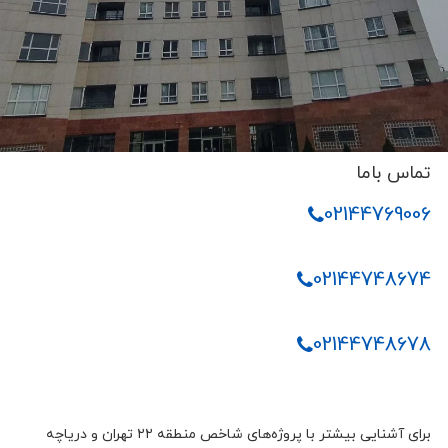
تماس باما
02144769006
02144748674
02144748678
برای آشنایی بیشتر با پروژه‌های شاخص منطقه ۲۲ تهران و دریاچه