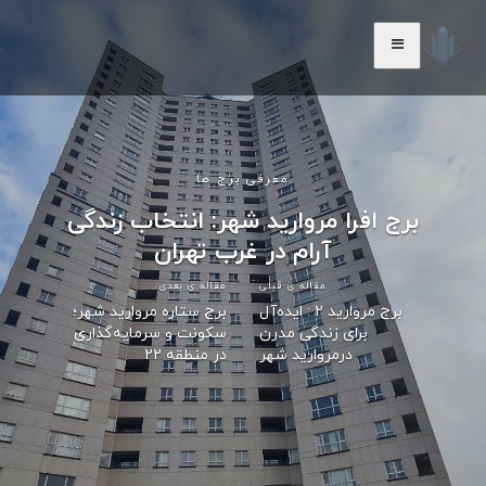
معرفی برج ها
برج افرا مروارید شهر: انتخاب زندگی
آرام در غرب تهران
مقاله ی قبلی
مقاله ی بعدی
برج مروارید 2 : ایده‌آل
برج ستاره مروارید شهر؛
برای زندگی مدرن
سکونت و سرمایه‌گذاری
درمروارید شهر
در منطقه 22