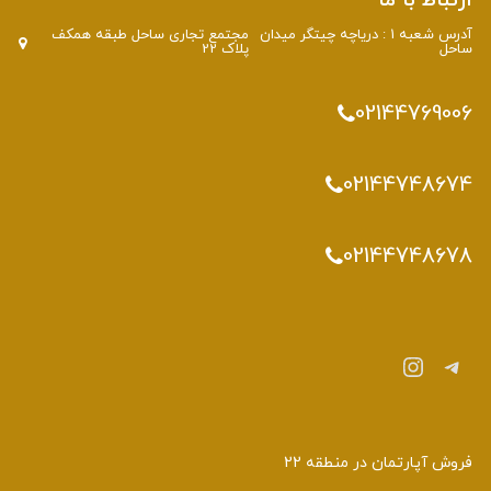
ارتباط با ما
آدرس شعبه 1 : دریاچه چیتگر میدان
مجتمع تجاری ساحل طبقه همکف
ساحل
پلاک 22
02144769006
02144748674
02144748678
فروش آپارتمان در منطقه 22