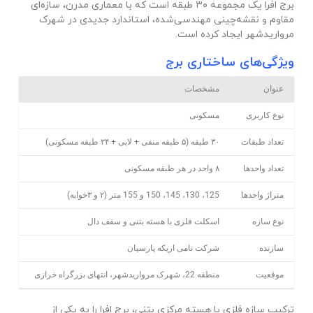
برج افرا یک مجموعه ۳۰ طبقه است که با معماری مدرن، سازه‌ای
مقاوم و نقشه‌چینی مهندسی‌شده، استاندارد جدیدی در شهرک
مرواریدشهر ایجاد کرده است.
ویژگی‌های ساختاری برج
عنوان
مشخصات
نوع کاربری
مسکونی
تعداد طبقات
۳۰ طبقه (۵ طبقه منفی + لابی + ۲۴ طبقه مسکونی)
تعداد واحدها
۸ واحد در هر طبقه مسکونی
متراژ واحدها
125، 130، 145، 150 و 155 متر (۲ و ۳خوابه)
نوع سازه
اسکلت فلزی با هسته بتنی و سقف دال
سازنده
شرکت نامی اریکه پارسیان
موقعیت
منطقه 22، شهرک مرواریدشهر، انتهای بزرگراه خرازی
ترکیب سازه فلزی با هسته مرکزی بتنی، برج افرا را به یکی از