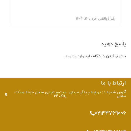
رضا ذوالقدر, خرداد 16, 1404
پاسخ دهید
برای نوشتن دیدگاه باید
وارد بشوید
.
ارتباط با ما
آدرس شعبه 1 : دریاچه چیتگر میدان
مجتمع تجاری ساحل طبقه همکف
ساحل
پلاک 22
02144769006