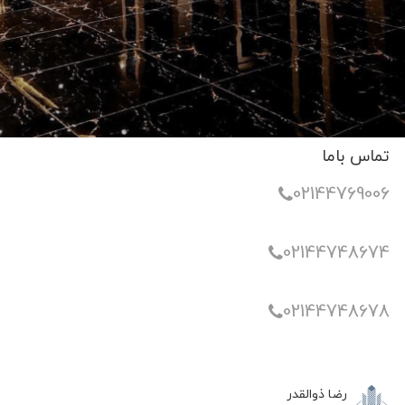
تماس باما
02144769006
02144748674
02144748678
رضا ذوالقدر