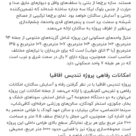
هستند. سازه برج‌ها از بتنی با سقف‌های وافل و دیوارهای عایق صدا و
حرارت از جنس بلوک لیکا سه جداره ساخته شده‌اند که تضمین‌کننده
راحتی و آسایش ساکنان خواهد بود. نمای برج‌ها ترکیبی از مصالح
شیشه و سمنت برد است و پنجره‌های قدی واحدها، چشم‌اندازی
بی‌نظیر از اطراف پروژه به ساکنان ارائه می‌دهند.
متراژ واحدهای مسکونی این پروژه شامل گزینه‌های متنوعی از جمله 94
مترمربع، 102 مترمربع، 104 مترمربع، 107 مترمربع، 109 مترمربع و 145
مترمربع (با 3 اتاق خواب) است که برای خریداران با نیازهای مختلف
مناسب است. همچنین، پروژه دارای 2 بال در سمت شرق و غرب است
که در هر طبقه 7 واحد مسکونی دارد.
امکانات رفاهی پروژه تندیس اقاقیا
پروژه تندیس اقاقیا با در نظر گرفتن رفاه و آسایش ساکنان، امکانات
رفاهی و تفریحی کم‌نظیری را ارائه می‌دهد. از جمله امکانات این پروژه
می‌توان به دو دستگاه مجموعه آبی شامل استخر، سوناهای خشک و
بخار، جکوزی، استخر کودکان، سالن‌های ورزشی حرفه‌ای، کافی‌شاپ،
سینما اختصاصی، سالن بیلیارد، و سالن مهد کودک با طراحی منحصر به
فرد اشاره کرد. همچنین، لابی مجلل با ارتفاع سقف 11.5 متر و مساحت
200 متر مربع برای هر برج، نمایانگر سطح بالای طراحی داخلی این پروژه
است. محوطه‌سازی پروژه نیز با فضایی حدود 1000 متر مربع، محیطی
آرام و دلنشین برای ساکنان فراهم می‌آورد.