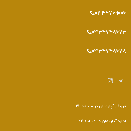
02144769006
02144748674
02144748678
تلگرام
اینستاگرم
فروش آپارتمان در منطقه 22
اجاره آپارتمان در منطقه 22