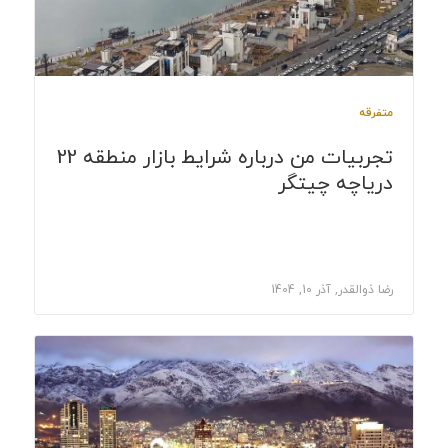
متفرقه
تجربیات من درباره شرایط بازار منطقه 22
دریاچه چیتگر
رضا ذوالقدر, آذر 10, 1404