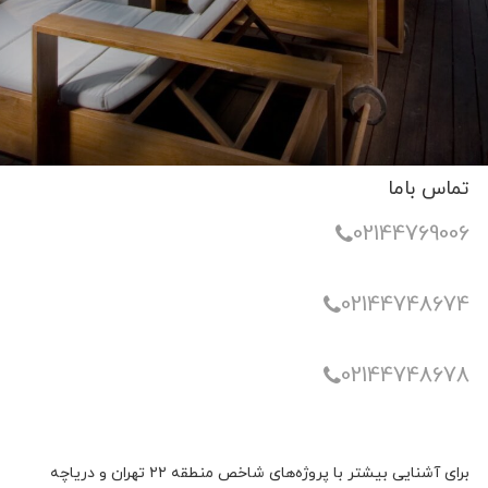
تماس باما
02144769006
02144748674
02144748678
برای آشنایی بیشتر با پروژه‌های شاخص منطقه ۲۲ تهران و دریاچه