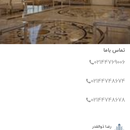
تماس باما
02144769006
02144748674
02144748678
رضا ذوالقدر