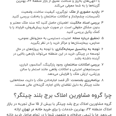
با آگهی‌های به‌روز و شناخت عمیق از بازار منطقه 22، بهترین
گزینه‌ها را به شما معرفی می‌کند.
بازدید حضوری از ملک
: نورگیری، کیفیت ساخت، وضعیت
تأسیسات، چشم‌انداز و امکانات ساختمان را به‌دقت بررسی کنید.
بررسی اسناد مالکیت
: اطمینان حاصل کنید که سند ملک معتبر و
بدون مشکل حقوقی است. در صورت خرید پیش‌فروش، قرارداد را با
کمک وکیل بررسی کنید.
تحقیق درباره محله
: امنیت، دسترسی به حمل‌ونقل عمومی،
مدارس، بیمارستان‌ها و مراکز خرید را در نظر بگیرید.
توجه به پتانسیل سرمایه‌گذاری
: با توجه به پروژه‌های در حال
توسعه در چیتگر، خرید در این منطقه می‌تواند بازدهی بالایی در
آینده داشته باشد.
بررسی امکانات ساختمان
: وجود پارکینگ، آسانسور، انباری،
سیستم‌های امنیتی و امکانات رفاهی مانند استخر یا سالن
ورزشی، ارزش ملک را افزایش می‌دهد.
برنامه‌ریزی بلندمدت
: اگر قصد اجاره‌دادن ملک را دارید، محله‌هایی
مانند چیتگر به دلیل تقاضای بالای اجاره، گزینه‌ای عالی هستند.
چرا گروه مشاورین املاک برج بلند چیتگر؟
گروه مشاورین املاک برج بلند چیتگر با بیش از 15 سال تجربه در بازار
املاک منطقه 22، بهترین خدمات را برای
خرید خانه در تهران
ارائه
می‌دهد. ما با تیمی حرفه‌ای و متعهد، شما را در تمام مراحل خرید خانه