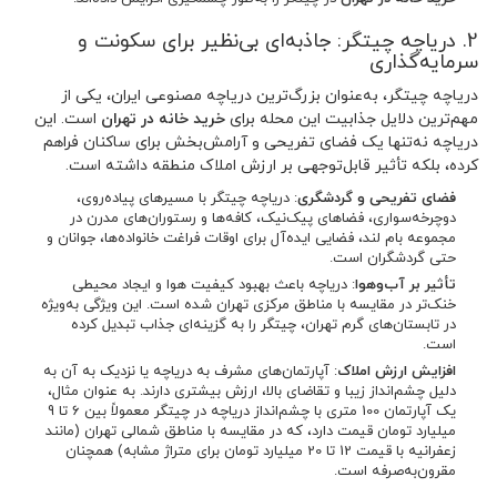
2. دریاچه چیتگر: جاذبه‌ای بی‌نظیر برای سکونت و
سرمایه‌گذاری
دریاچه چیتگر، به‌عنوان بزرگ‌ترین دریاچه مصنوعی ایران، یکی از
مهم‌ترین دلایل جذابیت این محله برای
خرید خانه در تهران
است. این
دریاچه نه‌تنها یک فضای تفریحی و آرامش‌بخش برای ساکنان فراهم
کرده، بلکه تأثیر قابل‌توجهی بر ارزش املاک منطقه داشته است.
فضای تفریحی و گردشگری
: دریاچه چیتگر با مسیرهای پیاده‌روی،
دوچرخه‌سواری، فضاهای پیک‌نیک، کافه‌ها و رستوران‌های مدرن در
مجموعه بام لند، فضایی ایده‌آل برای اوقات فراغت خانواده‌ها، جوانان و
حتی گردشگران است.
تأثیر بر آب‌وهوا
: دریاچه باعث بهبود کیفیت هوا و ایجاد محیطی
خنک‌تر در مقایسه با مناطق مرکزی تهران شده است. این ویژگی به‌ویژه
در تابستان‌های گرم تهران، چیتگر را به گزینه‌ای جذاب تبدیل کرده
است.
افزایش ارزش املاک
: آپارتمان‌های مشرف به دریاچه یا نزدیک به آن به
دلیل چشم‌انداز زیبا و تقاضای بالا، ارزش بیشتری دارند. به عنوان مثال،
یک آپارتمان 100 متری با چشم‌انداز دریاچه در چیتگر معمولاً بین 6 تا 9
میلیارد تومان قیمت دارد، که در مقایسه با مناطق شمالی تهران (مانند
زعفرانیه با قیمت 12 تا 20 میلیارد تومان برای متراژ مشابه) همچنان
مقرون‌به‌صرفه است.