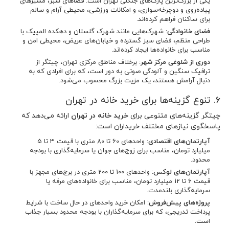
یکی از بزرگ‌ترین پارک‌های جنگلی تهران است. فضاهای سبز، مسیرهای
پیاده‌روی و دوچرخه‌سواری، و امکانات ورزشی، محیطی آرام و سالم
برای ساکنان فراهم کرده‌اند.
فضای خانوادگی
: شهرک‌هایی مانند شهرک گلستان و دهکده المپیک با
طراحی منظم، فضای سبز گسترده و خیابان‌های عریض، محیطی امن و
مناسب برای خانواده‌ها ایجاد کرده‌اند.
دوری از شلوغی مرکز شهر
: برخلاف مناطق مرکزی تهران، چیتگر از
ترافیک سنگین و آلودگی صوتی به دور است، که برای افرادی که به
دنبال آرامش هستند، یک مزیت بزرگ محسوب می‌شود.
6. تنوع گزینه‌ها برای خرید خانه در تهران
چیتگر گزینه‌های متنوعی برای
خرید خانه در تهران
ارائه می‌دهد که
پاسخگوی نیازهای مختلف خریداران است:
آپارتمان‌های اقتصادی
: واحدهای 60 تا 80 متری با قیمت 3 تا 5
میلیارد تومان، مناسب برای زوج‌های جوان یا سرمایه‌گذاری با بودجه
محدود.
آپارتمان‌های لوکس
: واحدهای 100 تا 200 متری در برج‌های مجهز با
قیمت 6 تا 12 میلیارد تومان، مناسب برای خانواده‌های مرفه یا
سرمایه‌گذاری بلندمدت.
پروژه‌های پیش‌فروش
: امکان خرید واحدهای در حال ساخت با شرایط
پرداخت تدریجی، که برای سرمایه‌گذاران با بودجه محدود بسیار جذاب
است.