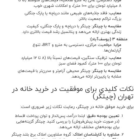
مزایا
: دسترسی عالی به مترو صادقیه، قیمت‌های متوسط (5 تا
8 میلیارد تومان برای 100 متر)، و امکانات شهری خوب.
معایب
: فاقد جاذبه‌های طبیعی مانند دریاچه یا پارک جنگلی
بزرگ، تراکم جمعیت بالاتر.
مقایسه با چیتگر
: چیتگر با دریاچه و پارک جنگلی، کیفیت
زندگی بهتری ارائه می‌دهد و پتانسیل رشد قیمت بالاتری دارد.
منطقه 3 (یوسف‌آباد)
:
مزایا
: موقعیت مرکزی، دسترسی به مترو و BRT، تنوع
آپارتمان‌ها.
معایب
: ترافیک سنگین، قیمت‌های نسبتاً بالا (8 تا 12 میلیارد
تومان برای 100 متر)، کمبود فضای سبز.
مقایسه با چیتگر
: چیتگر محیطی آرام‌تر و مدرن‌تر با قیمت‌های
مشابه یا پایین‌تر ارائه می‌دهد.
نکات کلیدی برای موفقیت در خرید خانه در
تهران (چیتگر)
برای خرید موفق خانه در چیتگر، رعایت نکات زیر ضروری است:
تعیین بودجه دقیق
: ابتدا درآمد، پس‌انداز و توان پرداخت اقساط
(در صورت خرید پیش‌فروش) را بررسی کنید. چیتگر گزینه‌هایی
برای بودجه‌های مختلف ارائه می‌دهد.
مشاوره با کارشناسان املاک
: گروه مشاورین املاک برج بلند چیتگر