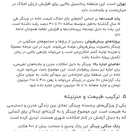
تهران
است. این منطقه پتانسیل بالایی برای افزایش ارزش املاک در
میان‌مدت و بلندمدت دارد.
رشد قیمت‌ها
: بر اساس آمارهای بازار املاک، قیمت خانه در چیتگر طی
5 سال گذشته به‌طور متوسط سالانه 20 تا 30 درصد رشد داشته است.
این رشد به دلیل توسعه زیرساخت‌ها و افزایش تقاضا همچنان ادامه
دارد.
پروژه‌های پیش‌فروش
: بسیاری از برج‌ها و مجتمع‌های مسکونی در
چیتگر به‌صورت پیش‌فروش عرضه می‌شوند. خرید در این مرحله معمولاً
با هزینه اولیه کمتر امکان‌پذیر است و می‌تواند بازدهی بالایی در زمان
تکمیل پروژه داشته باشد.
تقاضای اجاره بالا
: چیتگر به دلیل امکانات مدرن و جاذبه‌های تفریحی،
برای اجاره نیز بسیار پرطرفدار است. این موضوع باعث می‌شود خرید
خانه در این منطقه برای اجاره‌دادن نیز سودآور باشد. به عنوان مثال،
یک آپارتمان 80 متری در چیتگر می‌تواند با رهن 400 تا 600 میلیون
تومان و اجاره ماهانه 10 تا 15 میلیون تومان اجاره داده شود.
5. ترکیب طبیعت و مدرنیته
یکی از ویژگی‌های برجسته چیتگر، تعادل بین زندگی مدرن و دسترسی
به طبیعت است. این موضوع چیتگر را به گزینه‌ای ایده‌آل برای کسانی
که به دنبال آرامش در کنار امکانات شهری هستند، تبدیل کرده است.
پارک جنگلی چیتگر
: این پارک وسیع با مساحت بیش از 900 هکتار،