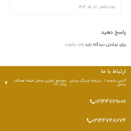
رضا ذوالقدر, آذر 15, 1404
پاسخ دهید
برای نوشتن دیدگاه باید
وارد بشوید
.
ارتباط با ما
آدرس شعبه 1 : دریاچه چیتگر میدان
مجتمع تجاری ساحل طبقه همکف
ساحل
پلاک 22
02144769006
02144748674