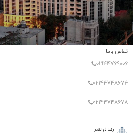
تماس باما
02144769006
02144748674
02144748678
رضا ذوالقدر