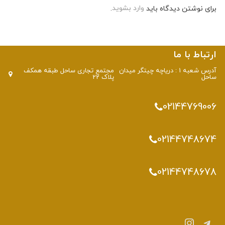
برای نوشتن دیدگاه باید
وارد بشوید
.
ارتباط با ما
آدرس شعبه 1 : دریاچه چیتگر میدان
مجتمع تجاری ساحل طبقه همکف
ساحل
پلاک 22
02144769006
02144748674
02144748678
تلگرام
اینستاگرم