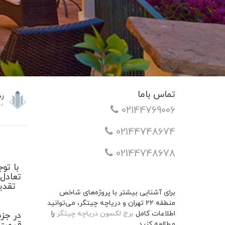
تماس باما
رض
مردا
02144769006
02144748674
02144748678
با تو
تعادل 
تقدی
برای آشنایی بیشتر با پروژه‌های شاخص
منطقه ۲۲ تهران و دریاچه چیتگر، می‌توانید
اطلاعات کامل
برج لکسون دریاچه چیتگر
را
در جزئ
مطالعه کنید.