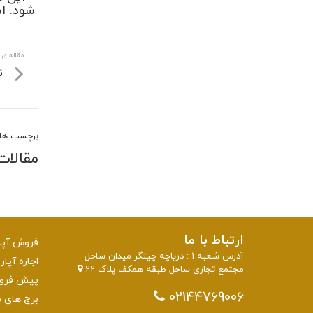
شود. ا
مقاله ی 
ن
برچسب ها:
مقالات
ارتباط با ما
فروش آپار
آدرس شعبه 1 : دریاچه چیتگر میدان ساحل
اجاره آپار
مجتمع تجاری ساحل طبقه همکف پلاک 22
پیش فروش 
02144769006
برج های منطقه 22 تهرا