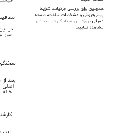
قیمت 
همچنین برای بررسی جزئیات، شرایط
پیش‌فروش و مشخصات ساخت، صفحه
معافیت 
معرفی
پروژه البرز ستاد کل مروارید شهر
را
مشاهده نمایید.
می تو
سخنگوی
بعد از
اصلی ف
خانه 
د
کارشنا
این س