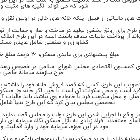
فروش ملک در سند مالکیت متعلق به ملک شد. در این طرح 
شود که می تواند انگیزه های مثبت و 
های مالیاتی از قبیل اینکه خانه های خالی در اولین نقل و
اند از پرداخت مالیات معاف باشند. البته در این طرح املا
کشاورزی و صنعتی شامل عایدی مسکن
مبلغ پیشنهادی برای عایدی مسکن، ۲۰ درصد مبلغ خرید و فروش مطرح شده است.
 کمسیون اقتصادی مجلس شورای اسلامی در خصوص روند اجر
طرح نیازمند سامانه خاصی 
 تصویب این طرح، کسی که قصد فروش خانه خود را داشته با
رد است و محل سکونت آن است یا خیر. اگر خانه جز مسکن 
اصلی و محل سکونت فرد یا خانواده وی نباشد، باید مالیات 
تخصصی مجلس بیان کرد که این طرح تنها شامل سو
ر واقع با اجرایی شدن این طرح دولت و مجلس قصد ندارند ش
سان معتقدند افراد زیادی به بازار مسکن نگاه سرمایه ای دار
خود در این حوزه، سرمایه خود را وارد فعالیت و 
رمایه داران با خرید مسکن به دنبال سودهای بادآورده و ی