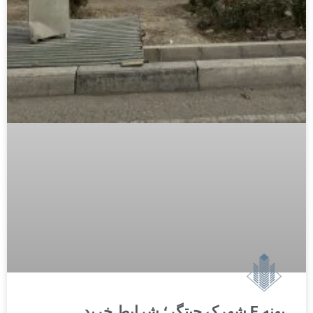
پهنه F شهرک چیتگر؛ شرایط خرید