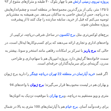
پروژه نیروی زمینی ارتش
هم با چهار بلوک ۴۰ طبقه و متراژهای متنوع از ۹۳
تا ۱۳۵ متر، یکی از بزرگ‌ترین مجموعه‌ها در منطقه است و چشم‌اندازهایش
به دریاچه، حس آرامش خاصی به ساکنان می‌دهد. من همیشه به مشتریانم
توصیه می‌کنم که قبل از خرید، سابقه سازنده را چک کنند تا از پیشرفت
پروژه مطمئن شوند.
برج‌های لوکس‌تری مثل
برج لکسون
در ساحل شرقی دریاچه، ترکیبی از
واحدهای اداری و تجاری ارائه می‌دهند که برای کسب‌وکارها ایدئال است، در
حالی که
برج پاریز
با تمرکز بر امکانات رفاهی مانند استخر و سونا، بیشتر به
سمت خانواده‌ها گرایش دارد. پروژه امپریال هم با سهام‌داری و طراحی
مدرن، گزینه‌ای برای سرمایه‌گذاران حرفه‌ای است.
اگر قصد
خرید آپارتمان در منطقه 22 تهران دریاچه چیتگر
را دارید برج ژیوان
و بهاران هم در لیست محبوب‌ها قرار می‌گیرند؛
برج ژیوان
با واحدهای 94
متری و ویو مستقیم به دریاچه، و
برج بهاران
با موقعیت نزدیک به اتوبان‌ها
برای رفت‌وآمد آسان.
برج خیام
هم با آپارتمان‌های 100 متری به بالا در شمال