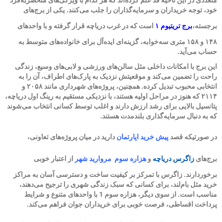
متعددی در این ناحیه قد علم کرده‌اند که هر کدام با ویژگی‌های منحصربه‌فرد
خود، توجه خریداران و سرمایه‌گذاران را جلب می‌کنند. یکی از برج‌های
برجسته،
برج تریتیوم ۱
است که در غرب دریاچه قرار گرفته و با واحدهای
۱۴۸ و ۱۵۸ متری سه‌خوابه، گزینه‌ای ایده‌آل برای خانواده‌های متوسط به
حساب می‌آید.
این برج با امکانات داخلی مثل سالن‌های ورزشی و لابی‌های وسیع، زندگی
راحت را تضمین می‌کند و موقعیتش نزدیک به پارک‌های اطراف، آن را به
انتخابی محبوب تبدیل کرده. همچنین، پروژه‌های شهرداری مانند ۲۰۵۸ و
۲۱۱۴ که هنوز در مراحل اولیه هستند، با نزدیکی مستقیم به رینگ اول دریاچه،
پتانسیل بالایی برای رشد ارزش دارند و اغلب توسط کسانی انتخاب می‌شوند
که به دنبال سرمایه‌گذاری بلندمدت هستند.
در صورتیکه قصد
پیش خرید اپارتمان
دارید در میان پروژه‌های تعاونی،
برج‌های
زاگرس دریاچه
و
هزاره سوم مروارید شهر
از اعتبار خوبی
برخوردارند. زاگرس با تمرکز بر کیفیت ساخت و دسترسی آسان به مراکز
خرید مثل بام‌لند، برای کسانی که سبک زندگی شهری را ترجیح می‌دهند،
مناسب است. از سوی دیگر، هزاره سوم 1 با واحدهای متنوع و شرایط
پرداخت اقساطی، فرصت خوبی برای خریداران جوان فراهم می‌کند.