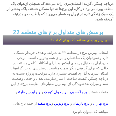
دریاچه چیتگر ، گزینه اقتصادی‌تری ارائه می‌دهد که همچنان از هوای پاک
منطقه بهره می‌برد. در کل، این برج‌ها نه تنها مسکن هستند، بلکه بخشی از
یک سبک زندگی تازه در تهران به شمار می‌روند که با طبیعت و مدرنیته
آمیخته شده.
پرسش های متداول برج های منطقه 22
بهترین برج‌های منطقه 22 تهران کدامند؟
انتخاب بهترین برج در منطقه ۲۲ به شرایط و هدف خریدار بستگی
دارد و نمی‌توان یک ساختمان را برای همه بهترین دانست. برخی
خریداران به دنبال برج‌های لوکس و دارای امکانات کامل هستند، در
حالی که برای گروهی دیگر قیمت مناسب، دسترسی به بزرگراه‌ها یا
امکان سرمایه‌گذاری اهمیت بیشتری دارد. موقعیت پروژه نسبت به
دریاچه چیتگر، کیفیت ساخت، اعتبار سازنده، تعداد واحدها، وضعیت
سند و میزان نقدشوندگی از مهم‌ترین معیارهای مقایسه برج‌های این
منطقه هستند.
برج لکسون .
برج جوان کوهک
و
برج ایزدیار فاز
3
و
برج بهاران
و
برج پارلمان
و
برج ونوس
و
برج سفید
از جمه برج هایی
میباشد که میتوان نام برد