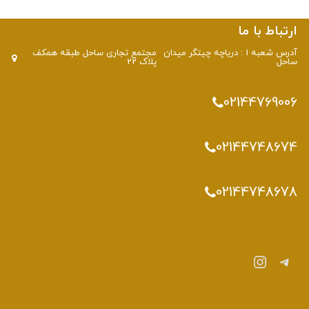
ارتباط با ما
آدرس شعبه 1 : دریاچه چیتگر میدان
مجتمع تجاری ساحل طبقه همکف
ساحل
پلاک 22
02144769006
02144748674
02144748678
تلگرام
اینستاگرم