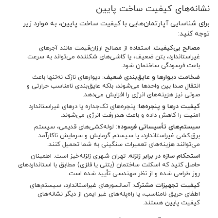
نشانه‌های کیفیت ساخت پایین
برای شناسایی آپارتمان‌هایی با کیفیت ساخت پایین، به موارد زیر
توجه کنید:
مصالح بی‌کیفیت
: استفاده از مصالح ارزان‌قیمت مانند آجرهای
غیراستاندارد، بتن ضعیف، یا کاشی‌های شکننده می‌تواند به سرعت
باعث فرسودگی ساختمان شود.
ضخامت دیوارها و عایق‌بندی ضعیف
: دیوارهای نازک نه‌تنها باعث
انتقال صدا بین واحدها می‌شوند، بلکه عایق‌بندی نامناسب حرارتی و
صوتی نیز هزینه‌های انرژی را افزایش می‌دهد.
کیفیت درها و پنجره‌ها
: پنجره‌های تک‌جداره یا درهای غیراستاندارد
امنیت را کاهش داده و باعث هدررفت انرژی می‌شوند.
سیستم‌های تأسیساتی فرسوده
: لوله‌کشی‌های قدیمی، سیستم
برق‌کشی غیراستاندارد، یا سیستم گرمایش و سرمایش ناکارآمد
می‌توانند هزینه‌های تعمیرات سنگینی به شما تحمیل کنند.
استحکام سازه در برابر زلزله
: تهران شهری زلزله‌خیز است. اطمینان
حاصل کنید که اسکلت ساختمان (بتنی یا فلزی) مطابق با استانداردهای
روز طراحی شده و از نظر مهندسی تأیید شده است.
کیفیت تجهیزات مشترک
: آسانسورهای غیراستاندارد، سیستم‌های
اطفای حریق نامناسب، یا راه‌پله‌های غیر ایمن از دیگر نشانه‌های
کیفیت پایین هستند.