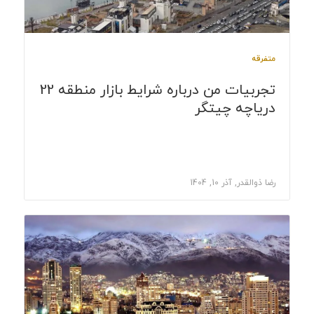
متفرقه
تجربیات من درباره شرایط بازار منطقه 22
دریاچه چیتگر
رضا ذوالقدر, آذر 10, 1404