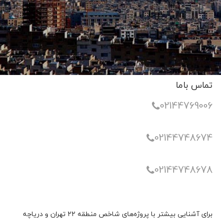
تماس باما
02144769006
02144748674
02144748678
برای آشنایی بیشتر با پروژه‌های شاخص منطقه ۲۲ تهران و دریاچه