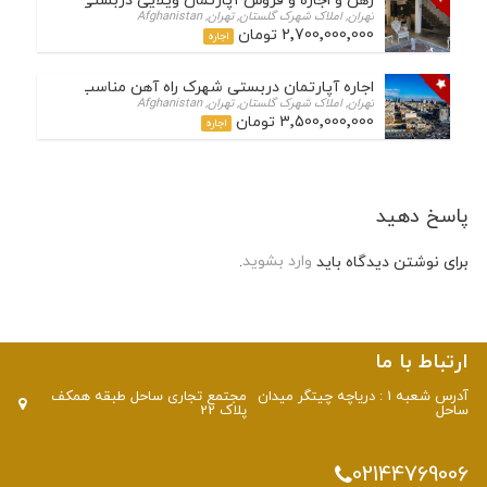
رهن و اجاره و فروش آپارتمان ویلایی دربستی در شهرک چش
تهران, املاک شهرک گلستان, تهران, Afghanistan
2٬700٬000٬000 تومان
اجاره
اجاره آپارتمان دربستی شهرک راه آهن مناسب اداری
تهران, املاک شهرک گلستان, تهران, Afghanistan
3٬500٬000٬000 تومان
اجاره
پاسخ دهید
برای نوشتن دیدگاه باید
وارد بشوید
.
ارتباط با ما
آدرس شعبه 1 : دریاچه چیتگر میدان
مجتمع تجاری ساحل طبقه همکف
ساحل
پلاک 22
02144769006