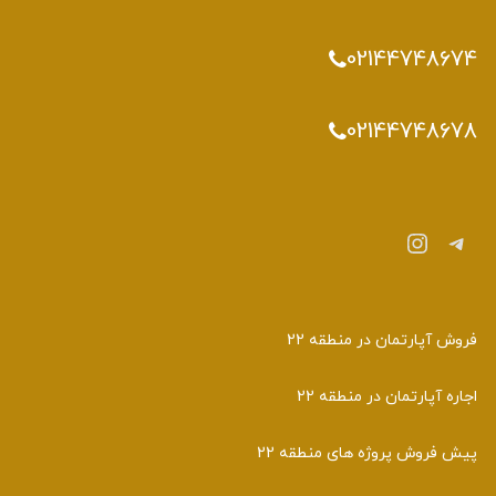
02144748674
02144748678
تلگرام
اینستاگرم
فروش آپارتمان در منطقه 22
اجاره آپارتمان در منطقه 22
پیش فروش پروژه های منطقه 22