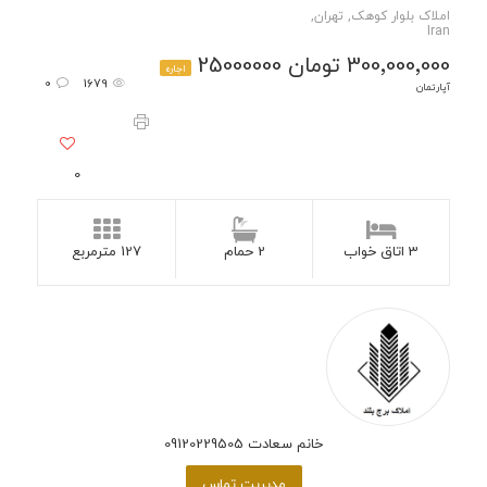
املاک بلوار کوهک, تهران,
Iran
300٬000٬000 تومان 25000000
اجاره
0
1679
آپارتمان
0
3 اتاق خواب
2 حمام
127 مترمربع
خانم سعادت 09120229505
مدیریت تماس