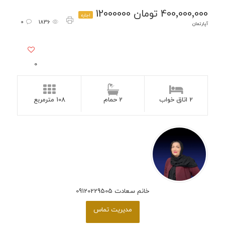
400٬000٬000 تومان 12000000
اجاره
0
1836
آپارتمان
0
2 اتاق خواب
2 حمام
108 مترمربع
خانم سعادت 09120229505
مدیریت تماس