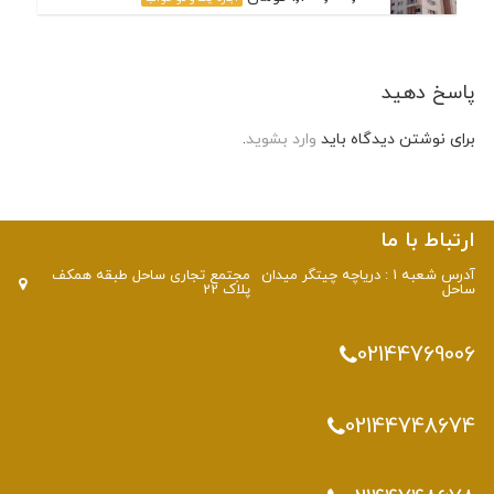
پاسخ دهید
برای نوشتن دیدگاه باید
وارد بشوید
.
ارتباط با ما
آدرس شعبه 1 : دریاچه چیتگر میدان
مجتمع تجاری ساحل طبقه همکف
ساحل
پلاک 22
02144769006
02144748674