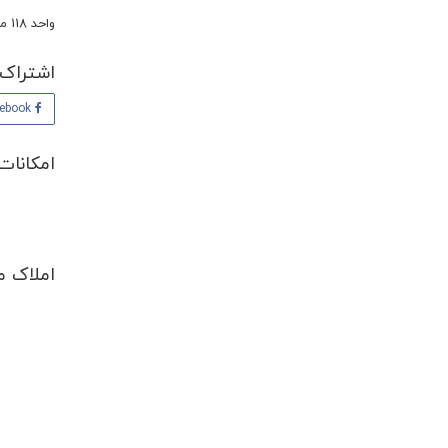
واحد 118 متری دو خوابه در طبقه 6 فول دیزاین برای اجاره گذاشته شده است.
اشتراک 
Facebook
امکانات
املاک م