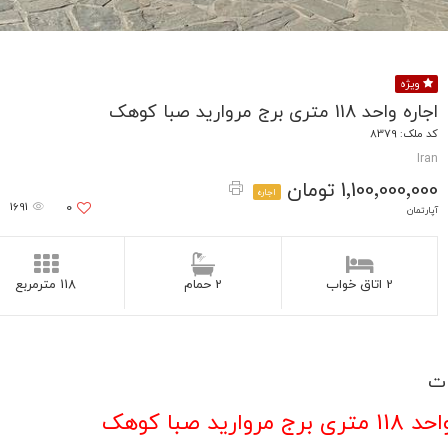
ویژه
اجاره واحد 118 متری برج مروارید صبا کوهک
کد ملک: 8379
Iran
1٬100٬000٬000 تومان
اجاره
1691
0
آپارتمان
2 اتاق خواب
2 حمام
118 مترمربع
ت
 مروارید صبا کوهک