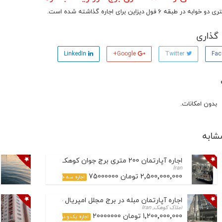
گذاری
LinkedIn
Google+
Twitter
بدون امکانات.
شابه
اجاره آپارتمان 200 متری برج جوان کوهک
Iran
2٬500٬000٬000 تومان 75000000
اجاره سه خواب
اجاره آپارتمان مبله در برج مجلل امپریال چیتگر
املاک کوهک, Iran
1٬200٬000٬000 تومان 20000000
اجاره یک و دو خواب