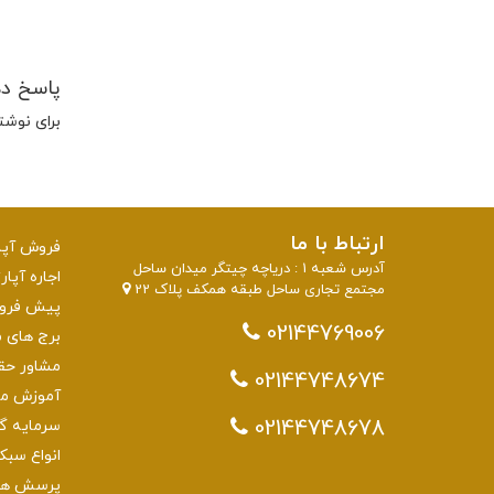
پاسخ د
برای نوشت
ارتباط با ما
فروش آپار
آدرس شعبه 1 : دریاچه چیتگر میدان ساحل
اجاره آپار
مجتمع تجاری ساحل طبقه همکف پلاک 22
پیش فروش 
02144769006
برج های منطقه 22 تهرا
مشاور حق
02144748674
آموزش مش
02144748678
سرمایه گذاری
انواع سبک
پرسش های