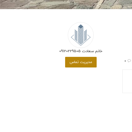
خانم سعادت 09120229505
0
مدیریت تماس