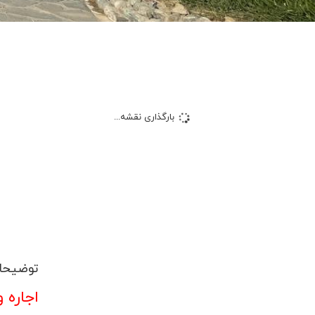
بارگذاری نقشه...
توضیحا
اجاره واحد 118 متری برج