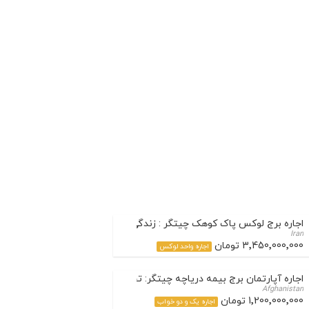
اجاره برج لوکس پاک کوهک چیتگر : زندگی لاکچری در قلب منطقه 22 تهران
Iran
3٬450٬000٬000 تومان
اجاره واحد لوکس
اجاره آپارتمان برج بیمه دریاچه چیتگر: تجربه زندگی لوکس و آرام در منطقه 22 تهر
Afghanistan
1٬200٬000٬000 تومان
اجاره یک و دو خواب