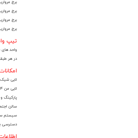
برج مروارید صبا ت
برج مروارید صبا درقالب تک برج 21 
برج مرواری
برج مرواری
تیپ واح
واحد های برج مروارید 
در هر طبقه از برج مروا
امکانات
لابی شیک 
لابی من 24 ساعته
پارکینگ و ا
سالن اجتم
سیستم سر
دسترسی به
اطلاعات اختصاصی