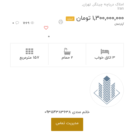
املاک دریاچه چیتگر, تهران,
Iran
1٬300٬000٬000 تومان
اجاره
0
1669
آپارتمان
0
3 اتاق خواب
2 حمام
157 مترمربع
خانم مددی 09354383638
مدیریت تماس