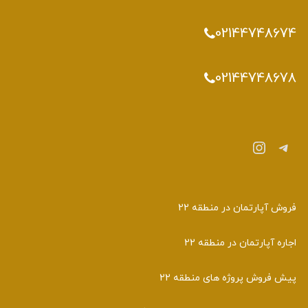
02144748674
02144748678
تلگرام
اینستاگرم
فروش آپارتمان در منطقه 22
اجاره آپارتمان در منطقه 22
پیش فروش پروژه های منطقه 22