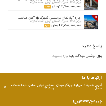
تهران, املاک شهرک گلستان, تهران, Afghanistan
2٬700٬000٬000 تومان
اجاره
اجاره آپارتمان دربستی شهرک راه آهن مناسب اداری
تهران, املاک شهرک گلستان, تهران, Afghanistan
3٬500٬000٬000 تومان
اجاره
پاسخ دهید
برای نوشتن دیدگاه باید
وارد بشوید
.
ارتباط با ما
آدرس شعبه 1 : دریاچه چیتگر میدان
مجتمع تجاری ساحل طبقه همکف
ساحل
پلاک 22
02144769006