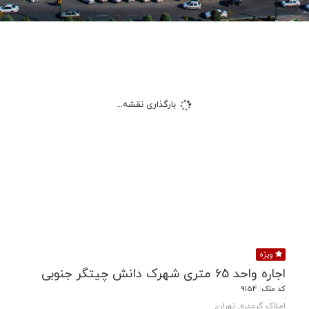
بارگذاری نقشه...
ویژه
اجاره واحد 65 متری شهرک دانش چیتگر جنوبی
کد ملک: 9154
املاک گرمدره, تهران,