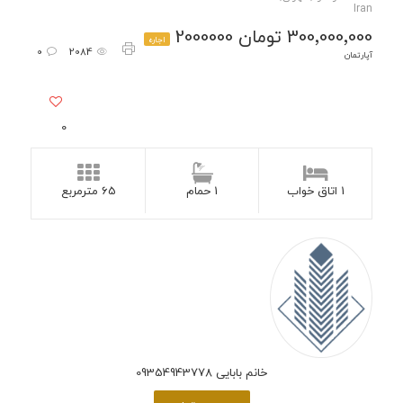
Iran
300٬000٬000 تومان 2000000
اجاره
0
2084
آپارتمان
0
1 اتاق خواب
1 حمام
65 مترمربع
خانم بابایی 09354943778