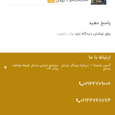
3٬500٬000٬000 تومان
اجاره
پاسخ دهید
برای نوشتن دیدگاه باید
وارد بشوید
.
ارتباط با ما
آدرس شعبه 1 : دریاچه چیتگر میدان
مجتمع تجاری ساحل طبقه همکف
ساحل
پلاک 22
02144769006
02144748674