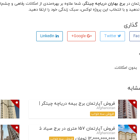
رتمان در
برج بهاران دریاچه چیتگر
، شما علاوه بر بهره‌مندی از امکانات رفاهی و چشم‌ا
ندهید و با انتخاب این پروژه لوکس، سبک زندگی خود را ارتقا دهید.
گذاری
LinkedIn
Google+
Twitter
بدون امکانات.
شابه
فروش آپارتمان برج بیمه دریاچه چیتگر | 163 متر | دید جنگل
Afghanistan
فروش سه خواب
فروش آپارتمان 157 متری در برج صیاد شیرازی 2 – لوکس، مدرن و ایده‌آل برای زندگی در منطقه 22
Afghanistan
12٬000٬000٬000 تومان
فروش سه خواب