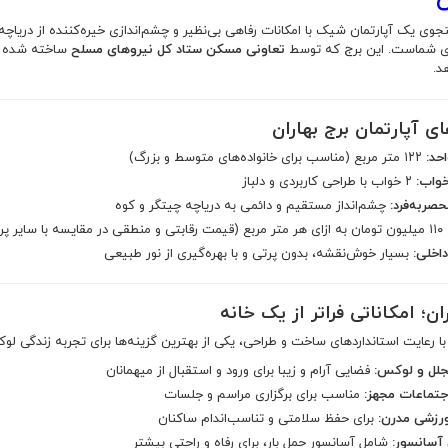
جوی یک آپارتمان شیک با امکانات رفاهی بی‌نظیر و چشم‌اندازی خیره‌کننده از دریاچ
ای شماست. این برج که توسط
تعاونی مسکن ستاد کل نیروهای مسلح
ساخته شده است
د.
ای آپارتمان برج بهاران
احد:
۱۲۲ متر مربع (مناسب برای خانواده‌های متوسط و بزرگ)
خواب:
۲ خواب با طراحی کاربردی و دلباز
صربه‌فرد:
چشم‌انداز مستقیم و دائمی به دریاچه چیتگر و کوه
۱۱۰ میلیون تومان به ازای هر متر مربع (قیمت رقابتی و منطقی در مقایسه با سایر پروژه‌های مشابه)
اخلی:
بسیار خوش‌نقشه، بدون پرتی و با بهره‌گیری از نور طبیعی
ان؛ امکاناتی فراتر از یک خانه
 با رعایت استانداردهای ساخت و طراحی، یکی از بهترین گزینه‌ها برای تجربه زندگی ل
جلل و لوکس:
فضایی آرام و زیبا برای ورود و استقبال از میهمانان
جتماعات مجهز:
مناسب برای برگزاری مراسم و جلسات
رزشی مدرن:
برای حفظ سلامتی و تناسب‌اندام ساکنان
شامل آسانسور حمل بار، برای رفاه و راحتی بیشتر