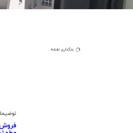
بارگذاری نقشه...
توضیحا
فروش آ
مطمئن