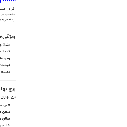
اگر در جست
انتخاب بر
ارائه می‌ده
ویژگی‌ه
متراژ و
تعداد 
ویو منح
قیمت:
نقشه د
برج بهار
برج بهاران
لابی م
سالن ا
سالن و
۴ لاین آسانسور: