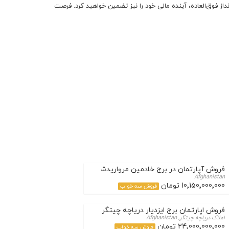
نداز فوق‌العاده، آینده مالی خود را نیز تضمین خواهید کرد. فرصت
فروش آپارتمان در برج خادمین مرواریدشهر – فرصتی طلایی برای سرمایه‌
Afghanistan
10٬150٬000٬000 تومان
فروش سه خواب
فروش اپارتمان برج ایزدیار دریاچه چیتگر
املاک دریاچه چیتگر, Afghanistan
24٬000٬000٬000 تومان
فروش سه خواب