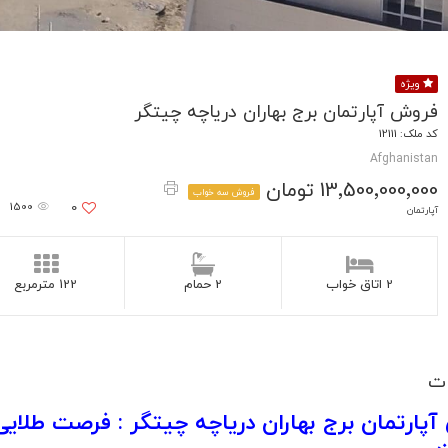
ویژه
فروش آپارتمان برج بهاران دریاچه چیتگر
کد ملک: 12111
Afghanistan
13٬500٬000٬000 تومان
فروش سه خواب
1500
0
آپارتمان
2 اتاق خواب
2 حمام
122 مترمربع
ت
پارتمان برج بهاران دریاچه چیتگر : فرصت طلایی