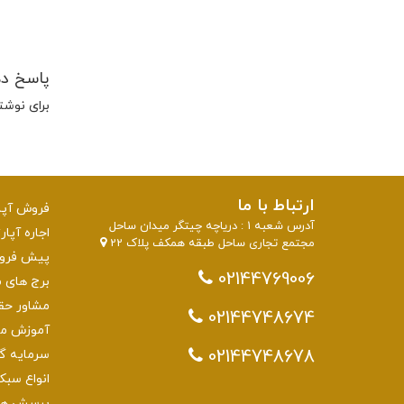
پاسخ د
برای نوشت
ارتباط با ما
فروش آپار
آدرس شعبه 1 : دریاچه چیتگر میدان ساحل
اجاره آپار
مجتمع تجاری ساحل طبقه همکف پلاک 22
پیش فروش 
02144769006
برج های منطقه 22 تهرا
مشاور حق
02144748674
آموزش مش
02144748678
سرمایه گذاری
انواع سبک
پرسش های