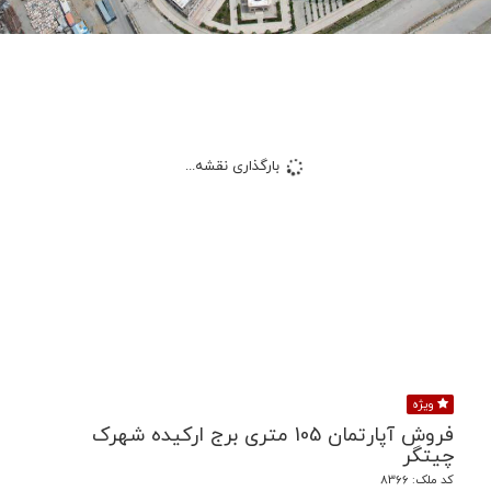
بارگذاری نقشه...
ویژه
فروش آپارتمان 105 متری برج ارکیده شهرک
چیتگر
کد ملک: 8366