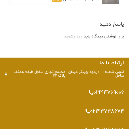
پاسخ دهید
برای نوشتن دیدگاه باید
وارد بشوید
.
ارتباط با ما
آدرس شعبه 1 : دریاچه چیتگر میدان
مجتمع تجاری ساحل طبقه همکف
ساحل
پلاک 22
02144769006
02144748674