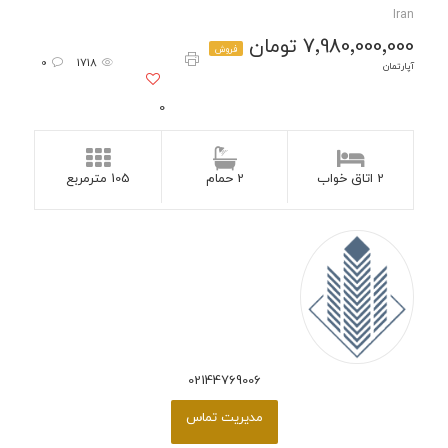
Iran
7٬980٬000٬000 تومان
فروش
0
1718
آپارتمان
0
2 اتاق خواب
2 حمام
105 مترمربع
02144769006
مدیریت تماس