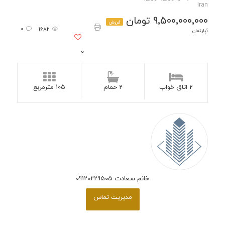
Iran
9٬500٬000٬000 تومان
فروش
0
1682
آپارتمان
0
2 اتاق خواب
2 حمام
105 مترمربع
خانم سعادت 09120229505
مدیریت تماس