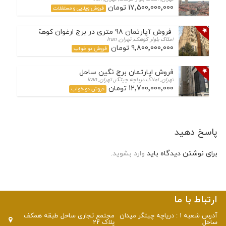
17٬500٬000٬000 تومان
فروش ویلایی و مستغلات
فروش آپارتمان 98 متری در برج ارغوان کوهک
املاک بلوار کوهک, تهران, Iran
9٬800٬000٬000 تومان
فروش دو خواب
فروش اپارتمان برج نگین ساحل
تهران, املاک دریاچه چیتگر, تهران, Iran
12٬700٬000٬000 تومان
فروش دو خواب
پاسخ دهید
برای نوشتن دیدگاه باید
وارد بشوید
.
ارتباط با ما
آدرس شعبه 1 : دریاچه چیتگر میدان
مجتمع تجاری ساحل طبقه همکف
ساحل
پلاک 22