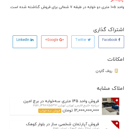
واحد 105 متری دو خوابه در طبقه 7 شمالی برای فروش گذاشته شده است.
اشتراک گذاری
LinkedIn
Google+
Twitter
Facebook
امکانات
روف گاردن
املاک مشابه
فروش واحد 145 متری سه‌خوابه در برج امین – دریاچه چیتگر
دریاچه خلیج فارس, تهران, تهران, 1498755371, Iran
12٬000٬000٬000 تومان
فروش سه خواب
فروش آپارتمان شخصی ساز در بلوار کوهک
تهران, املاک بلوار کوهک, تهران, Iran