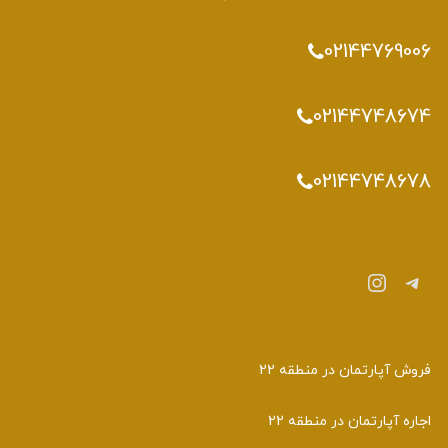
02144769006
02144748674
02144748678
تلگرام
اینستاگرم
فروش آپارتمان در منطقه 22
اجاره آپارتمان در منطقه 22