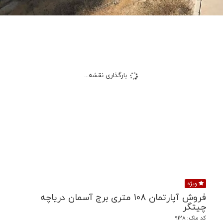
بارگذاری نقشه...
ویژه
فروش آپارتمان 108 متری برج آسمان دریاچه
چیتگر
کد ملک: 9128