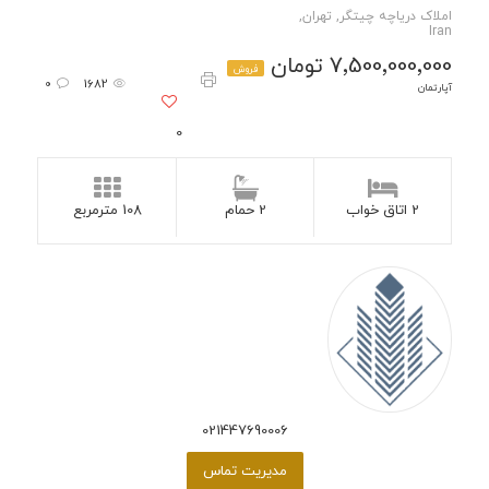
املاک دریاچه چیتگر, تهران,
Iran
7٬500٬000٬000 تومان
فروش
0
1682
آپارتمان
0
2 اتاق خواب
2 حمام
108 مترمربع
021447690006
مدیریت تماس