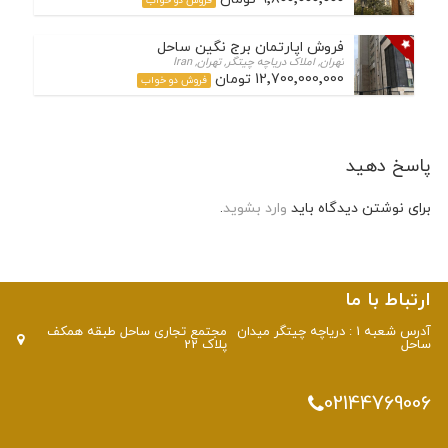
فروش دو خواب
فروش اپارتمان برج نگین ساحل
تهران, املاک دریاچه چیتگر, تهران, Iran
12٬700٬000٬000 تومان
فروش دو خواب
پاسخ دهید
برای نوشتن دیدگاه باید
وارد بشوید
.
ارتباط با ما
آدرس شعبه 1 : دریاچه چیتگر میدان
مجتمع تجاری ساحل طبقه همکف
ساحل
پلاک 22
02144769006