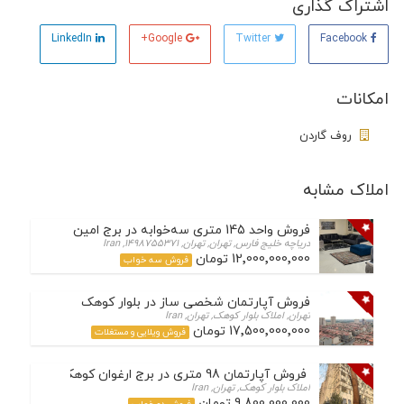
اشتراک گذاری
LinkedIn
Google+
Twitter
Facebook
امکانات
روف گاردن
املاک مشابه
فروش واحد 145 متری سه‌خوابه در برج امین – دریاچه چیتگر
دریاچه خلیج فارس, تهران, تهران, 1498755371, Iran
12٬000٬000٬000 تومان
فروش سه خواب
فروش آپارتمان شخصی ساز در بلوار کوهک
تهران, املاک بلوار کوهک, تهران, Iran
17٬500٬000٬000 تومان
فروش ویلایی و مستغلات
فروش آپارتمان 98 متری در برج ارغوان کوهک
املاک بلوار کوهک, تهران, Iran
9٬800٬000٬000 تومان