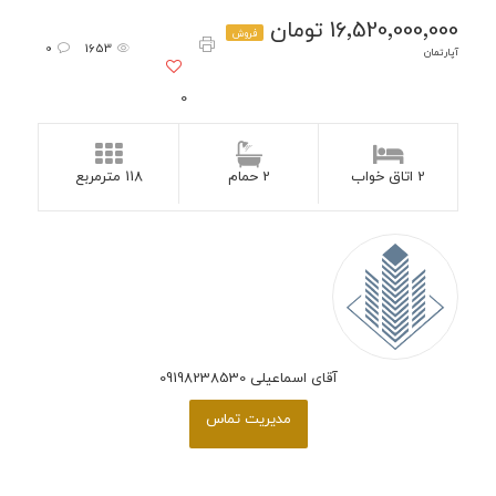
16٬520٬000٬000 تومان
فروش
0
1653
آپارتمان
0
2 اتاق خواب
2 حمام
118 مترمربع
آقای اسماعیلی 09198238530
مدیریت تماس