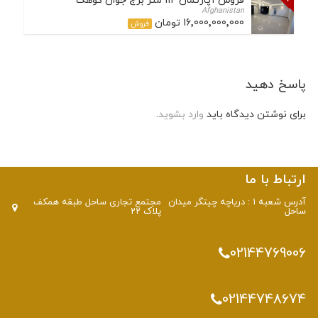
فروش آپارتمان 112 متر برج جوان کوهک
Afghanistan
16٬000٬000٬000 تومان
فروش
پاسخ دهید
برای نوشتن دیدگاه باید
وارد بشوید
.
ارتباط با ما
آدرس شعبه 1 : دریاچه چیتگر میدان
مجتمع تجاری ساحل طبقه همکف
ساحل
پلاک 22
02144769006
02144748674