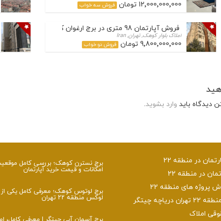
12٬000٬000٬000 تومان
فروش سه خواب
فروش آپارتمان 98 متری در برج ارغوان کوهک
املاک بلوار کوهک, تهران, Iran
9٬800٬000٬000 تومان
فروش دو خواب
هید
ن دیدگاه باید
وارد بشوید
.
تمان در منطقه 22
برج نسترن کوهک؛ بررسی کامل موقعی
امکانات و قیمت خرید آپارتمان
تمان در منطقه 22
پروژه های منطقه 22
برج لوتوس کوهک؛ معرفی کامل یکی از ب
لوکس منطقه ۲۲ تهران
ن دریاچه چیتگر
وقی املاک
برج آسمان آبی چیتگر | معرفی کامل، ام