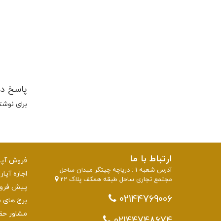
پاسخ د
برای نوشت
ارتباط با ما
فروش آپار
آدرس شعبه 1 : دریاچه چیتگر میدان ساحل
اجاره آپار
مجتمع تجاری ساحل طبقه همکف پلاک 22
پیش فروش 
02144769006
برج های منطقه 22 تهرا
مشاور حق
02144748674