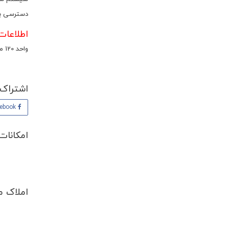
دسترسی ب
اطلاعات اختصاصی 
واحد 120 متری دو خوابه در طبقه 8 با ویو کامل دریاچه چیتگر برای فروش گذاشته شده است.
اشتراک 
Facebook
امکانات
املاک م