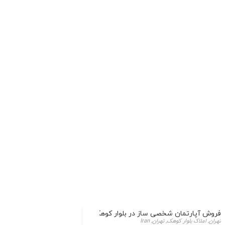
فروش آپارتمان شخصی ساز در بلوار کوهک
تهران, املاک بلوار کوهک, تهران, Iran