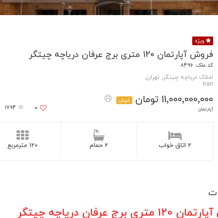
ویژه
فروش آپارتمان 120 متری برج عرفان دریاچه چیتگر
کد ملک: 8496
املاک دریاچه چیتگر, تهران,
Iran
11٬000٬000٬000 تومان
فروش
1794
0
آپارتمان
2 اتاق خواب
2 حمام
120 مترمربع
ت
 متری برج عرفان دریاچه چیتگر