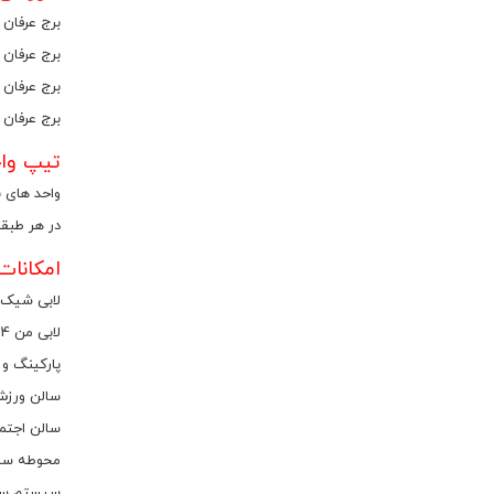
برج عرفان 
برج عرفان در قالب 8 بلوک طراحی شده که هر
برج عرفان توسط شرکت سازند
برج عرفان 
تیپ واح
واحد های برج عرفان شامل مت
در هر طبقه از برج عرفان 4 
امکانات
لابی شیک 
لابی من 24 ساعته
پارکینگ و ا
سالن ورز
سالن اجتم
محوطه سا
سیستم سر