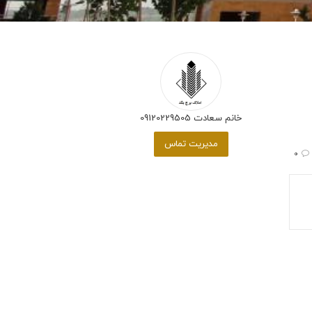
خانم سعادت 09120229505
مدیریت تماس
0