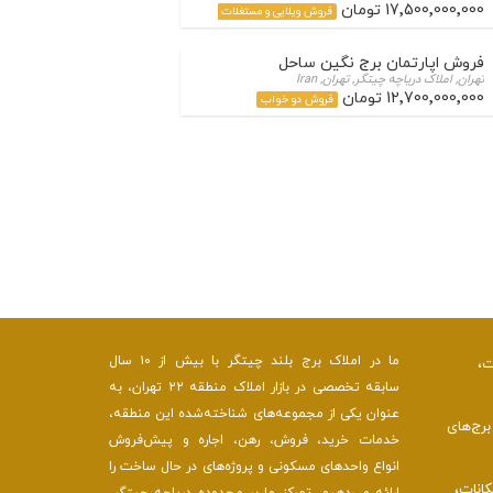
17٬500٬000٬000 تومان
فروش ویلایی و مستغلات
فروش اپارتمان برج نگین ساحل
تهران, املاک دریاچه چیتگر, تهران, Iran
12٬700٬000٬000 تومان
فروش دو خواب
ما در املاک برج بلند چیتگر با بیش از ۱۰ سال
ت،
سابقه تخصصی در بازار املاک منطقه ۲۲ تهران، به
عنوان یکی از مجموعه‌های شناخته‌شده این منطقه،
رج‌های
خدمات خرید، فروش، رهن، اجاره و پیش‌فروش
انواع واحدهای مسکونی و پروژه‌های در حال ساخت را
کانات،
ارائه می‌دهیم. تمرکز ما بر محدوده دریاچه چیتگر،