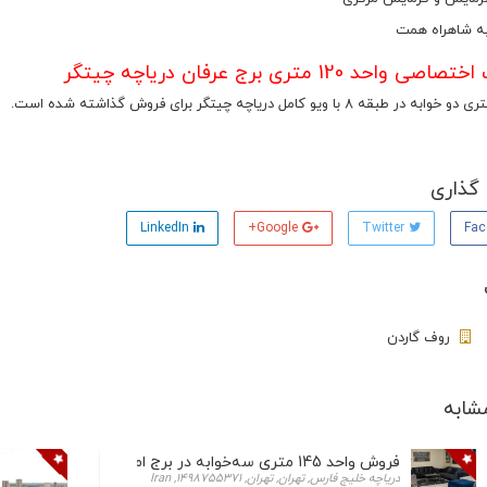
ه شاهراه همت
واحد 120 متری برج عرفان دریاچه چیتگر
گذاری
LinkedIn
Google+
Twitter
روف گاردن
شابه
فروش واحد 145 متری سه‌خوابه در برج امین – دریاچه چیتگر
دریاچه خلیج فارس, تهران, تهران, 1498755371, Iran