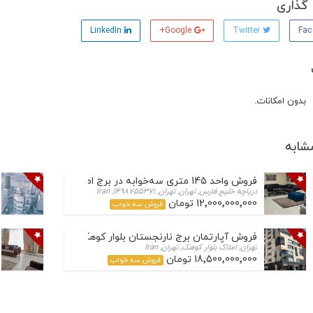
گذاری
LinkedIn
Google+
Twitter
بدون امکانات.
شابه
فروش واحد 145 متری سه‌خوابه در برج امین – دریاچه چیتگر
دریاچه خلیج فارس, تهران, تهران, 1498755371, Iran
12٬000٬000٬000 تومان
فروش سه خواب
فروش آپارتمان برج نارنجستان بلوار کوهک
تهران, املاک بلوار کوهک, تهران, Iran
18٬500٬000٬000 تومان
فروش سه خواب