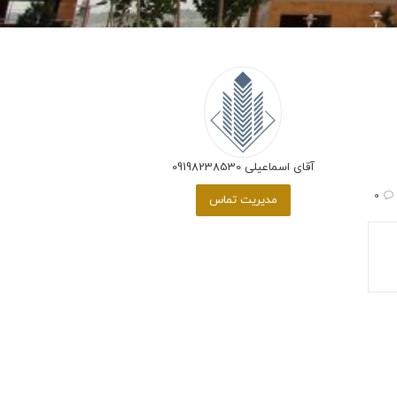
آقای اسماعیلی 09198238530
0
مدیریت تماس