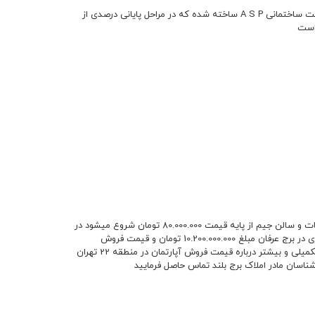
برج عرفان در لوکیشن رینگ شمالی دریاچه چیتگر در فاصله 100 قدمی دریاچه چیتگر توسط شرکت ساختمانی A S P ساخته شده که در مراحل پایانی درصدی از
قیمت آپارتمان ها در برج عرفان با امکاناتی نظیر لوکیشن بینظیر و لابی 1200 متری سالن اجتماعات و سالن جیم از پایه قیمت 80.000.000 تومان شروع میشود در
حال حاضر تعدادی آپارتمان به قیمت برای فروش موجود میباشد . قیمت فروش آپارتمان 120 متری در برج عرفان مبلغ 10.200.000.000 تومان و قیمت فروش
آپارتمان 98 متری در برج عرفان مبلغ 8.500.000.000 تومان میباشد . برای جهت کسب اطلاعات تکمیلی و بیشتر درباره قیمت فروش آپارتمان در منطقه 22 تهران
ناسان مادر املاک برج بلند تماس حاصل فرمایید