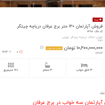
ویژه
فروش آپارتمان 120 متر برج عرفان دریاچه چیتگر
کد ملک: 11298
تهران, املاک دریاچه چیتگر, تهران,
Iran
10٬200٬000٬000 تومان
فروش سه خواب
1283
0
آپارتمان
3 اتاق خواب
3 حمام
120 مترمربع
ت
پارتمان سه خواب در برج عرفان