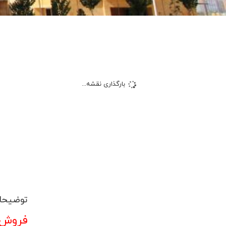
بارگذاری نقشه...
توضیحا
فروش آ