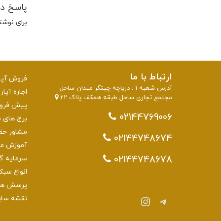
پاسخ د
برای نوشت
ارتباط با ما
فروش آپار
آدرس شعبه 1 : دریاچه چیتگر میدان ساحل
اجاره آپار
مجتمع تجاری ساحل طبقه همکف پلاک 22
پیش فروش 
02144769006
برج های منطقه 22 تهرا
مشاور حق
02144748674
آموزش مش
02144748678
سرمایه گذاری
انواع سبک
پرسش های
تلگرام
اینستاگرم
نقشه سا