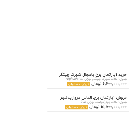
خرید آپارتمان برج پامچال شهرک چیتگر
تهران, املاک شهرک چیتگر, تهران, Afghanistan
6٬200٬000٬000 تومان
فروش سه خواب
فروش آپارتمان برج الماس مرواریدشهر
تهران, املاک بلوار کوهک, تهران, Iran
15٬500٬000٬000 تومان
فروش سه خواب