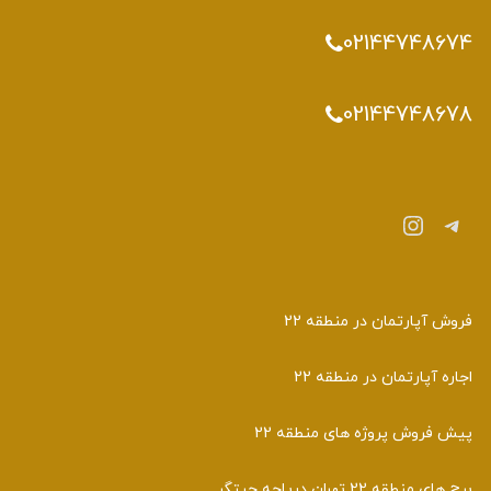
02144748674
02144748678
تلگرام
اینستاگرم
فروش آپارتمان در منطقه 22
اجاره آپارتمان در منطقه 22
پیش فروش پروژه های منطقه 22
برج های منطقه 22 تهران دریاچه چیتگر