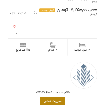
Iran
17٬250٬000٬000 تومان
فروش دو خواب
0
1293
آپارتمان
0
2 اتاق خواب
2 حمام
115 مترمربع
خانم سعادت 09120229505
مدیریت تماس