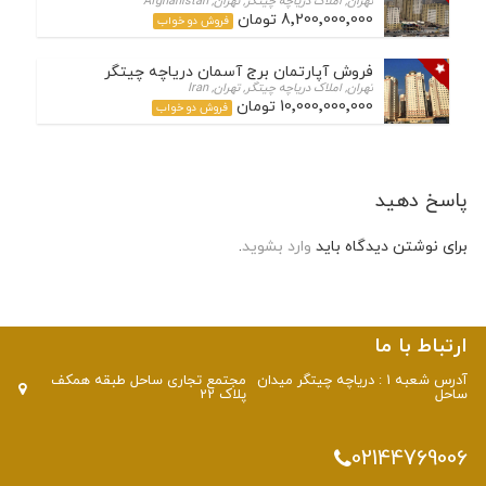
تهران, املاک دریاچه چیتگر, تهران, Afghanistan
8٬200٬000٬000 تومان
فروش دو خواب
فروش آپارتمان برج آسمان دریاچه چیتگر
تهران, املاک دریاچه چیتگر, تهران, Iran
10٬000٬000٬000 تومان
فروش دو خواب
پاسخ دهید
برای نوشتن دیدگاه باید
وارد بشوید
.
ارتباط با ما
آدرس شعبه 1 : دریاچه چیتگر میدان
مجتمع تجاری ساحل طبقه همکف
ساحل
پلاک 22
02144769006