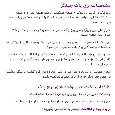
مشخصات برج پاک چیتگر
برج پاک در قالب دو بلوک 6 طبقه مسکونی با یک طبقه لابی و 2 طبقه
پارکینگ وانباری طراحی شده که در هر طبقه تنها 3 واحد مسکونی را در خود
جای داده است.
متراژ های این پروژه یعنی برج پاک شامل 115 متری دو خواب و 125 و 135
متری سه خوابه است.
لابی هتلینگ همراه با آبنمای بسیار زیبا بین دو بلوک واقع در لابی از ویژگی ها
و امکانات چشم گیر برج پاک محسوب می شود.
همین طور پروژه پاک برای تکمیل نمودن و خاص کردن امکانات پروژه مشاعات
کامل آبی شامل سونا ، استخر و جکوزی و همین طور روف گاردن نیز در این
برج جای داده است.
سالن همایش و سالن ورزش نیز در لابی این دو برج قرار گرفته تا دیگر ساکنین
به هیچ چیز دیگر خارج از برج احتیاج نداشته باشد.
اطلاعات اختصاصی واحد های برج پاک
واحد 115 متری در طبقه اول برای فروش گذاشته شده است.
این واحد به دلیل پنجره های قدی بسیار نورگیر است و نوساز می باشد.
برای بازدید و اطلاعات بیشتر با ما تماس بگیرید !