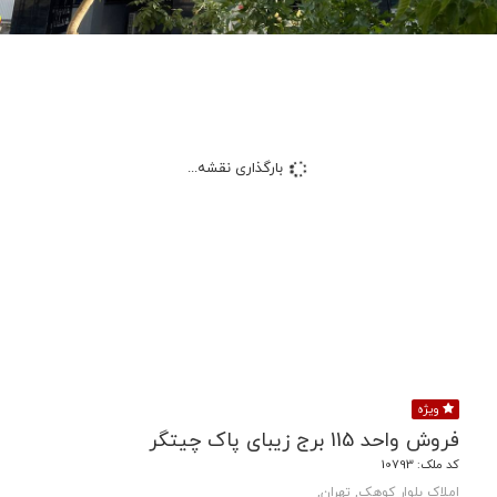
بارگذاری نقشه...
ویژه
فروش واحد 115 برج زیبای پاک چیتگر
کد ملک: 10793
املاک بلوار کوهک, تهران,