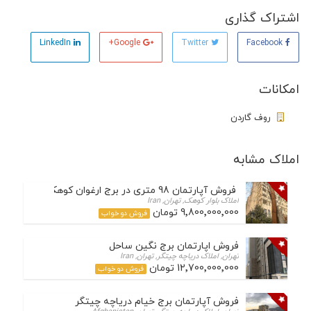
اشتراک گذاری
LinkedIn
Google+
Twitter
Facebook
امکانات
روف گاردن
املاک مشابه
فروش آپارتمان 98 متری در برج ارغوان کوهک
املاک بلوار کوهک, تهران, Iran
9٬800٬000٬000 تومان
فروش دو خواب
فروش اپارتمان برج نگین ساحل
تهران, املاک دریاچه چیتگر, تهران, Iran
12٬700٬000٬000 تومان
فروش دو خواب
فروش آپارتمان برج خیام دریاچه چیتگر