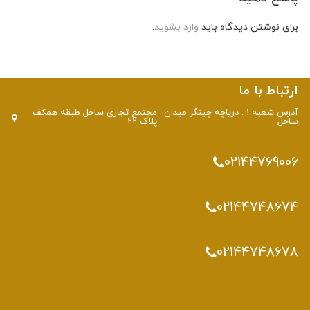
برای نوشتن دیدگاه باید
وارد بشوید
.
ارتباط با ما
آدرس شعبه 1 : دریاچه چیتگر میدان
مجتمع تجاری ساحل طبقه همکف
ساحل
پلاک 22
02144769006
02144748674
02144748678