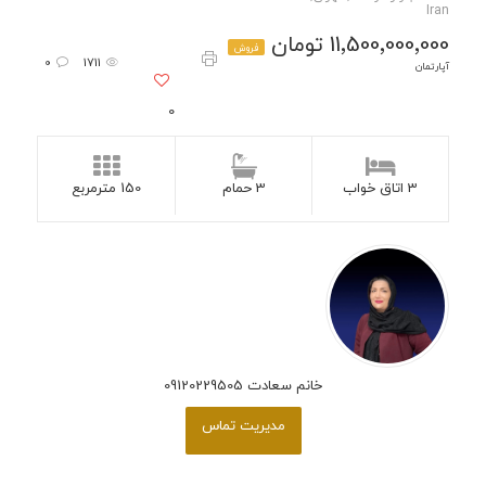
Iran
11٬500٬000٬000 تومان
فروش
0
1711
آپارتمان
0
3 اتاق خواب
3 حمام
150 مترمربع
خانم سعادت 09120229505
مدیریت تماس