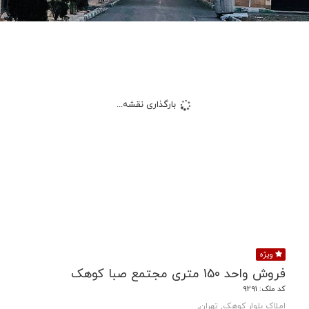
بارگذاری نقشه...
ویژه
فروش واحد 150 متری مجتمع صبا کوهک
کد ملک: 9291
املاک بلوار کوهک, تهران,