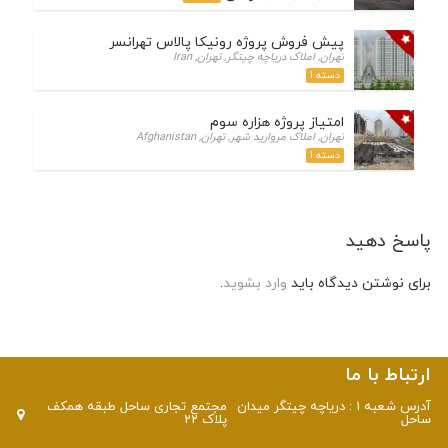
پیش فروش پروژه رونیکا پالاس تهرانسر
تهران, املاک دریاچه چیتگر, تهران, Iran
دسته 1
امتیاز پروژه هزاره سوم
تهران, املاک مروارید شهر, تهران, Afghanistan
دسته 1
پاسخ دهید
برای نوشتن دیدگاه باید
وارد بشوید
.
ارتباط با ما
آدرس شعبه 1 : دریاچه چیتگر میدان
مجتمع تجاری ساحل طبقه همکف
ساحل
پلاک 22