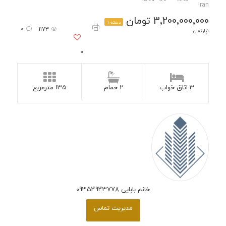
Iran
3٬200٬000٬000 تومان
دسته 1
0
1173
آپارتمان
0
3 اتاق خواب
2 حمام
135 مترمربع
خانم بابایی 09354943778
مدیریت تماس