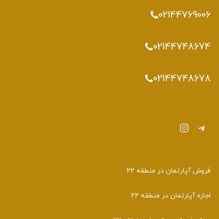
02144769006
02144748674
02144748678
تلگرام
اینستاگرم
فروش آپارتمان در منطقه 22
اجاره آپارتمان در منطقه 22