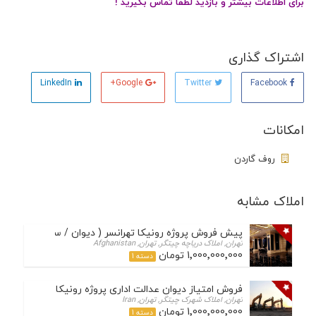
برای اطلاعات بیشتر و بازدید لطفا تماس بگیرید !
اشتراک گذاری
LinkedIn
Google+
Twitter
Facebook
امکانات
روف گاردن
املاک مشابه
پیش فروش پروژه رونیکا تهرانسر ( دیوان / سپاه / آتشنشانی
تهران, املاک دریاچه چیتگر, تهران, Afghanistan
1٬000٬000٬000 تومان
دسته 1
فروش امتیاز دیوان عدالت اداری پروژه رونیکا پالاس تهرانسر
تهران, املاک شهرک چیتگر, تهران, Iran
1٬000٬000٬000 تومان
دسته 1