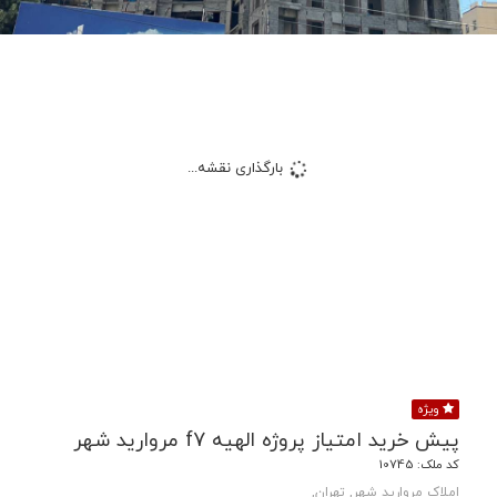
بارگذاری نقشه...
ویژه
پیش خرید امتیاز پروژه الهیه f7 مروارید شهر
کد ملک: 10745
املاک مروارید شهر, تهران,