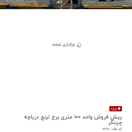
بارگذاری نقشه...
ویژه
پیش فروش واحد 100 متری برج ترنج دریاچه
چیتگر
کد ملک: 8270