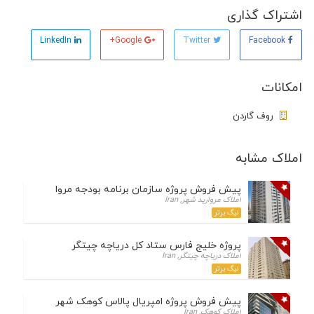
اشتراک گذاری
LinkedIn
Google+
Twitter
Facebook
امکانات
روف گاردن
املاک مشابه
پیش فروش پروژه سازمان برنامه بودجه مرواریدشهر
املاک مروارید شهر, Iran
لیگ برتر
پروژه خلیج فارس ستاد کل دریاچه چیتگر
املاک دریاچه چیتگر, Iran
لیگ برتر
پیش فروش پروژه امپریال پالاس کوهک شهریور 1404
املاک کوهک, Iran