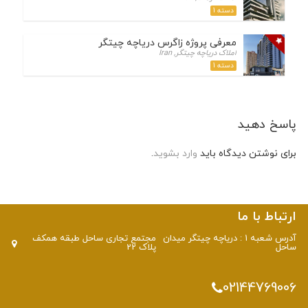
دسته 1
معرفی پروژه زاگرس دریاچه چیتگر
املاک دریاچه چیتگر, Iran
دسته 1
پاسخ دهید
برای نوشتن دیدگاه باید
وارد بشوید
.
ارتباط با ما
آدرس شعبه 1 : دریاچه چیتگر میدان
مجتمع تجاری ساحل طبقه همکف
ساحل
پلاک 22
02144769006