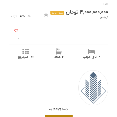
Iran
4٬000٬000٬000 تومان
پیش خرید
0
1752
آپارتمان
0
2 اتاق خواب
2 حمام
100 مترمربع
02144769006