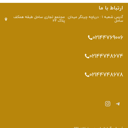
ارتباط با ما
آدرس شعبه 1 : دریاچه چیتگر میدان
مجتمع تجاری ساحل طبقه همکف
ساحل
پلاک 22
02144769006
02144748674
02144748678
تلگرام
اینستاگرم