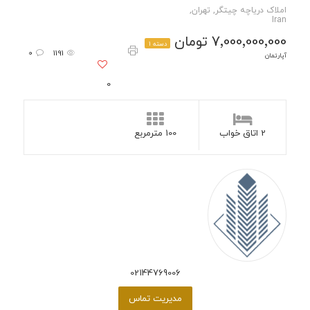
املاک دریاچه چیتگر, تهران,
Iran
7٬000٬000٬000 تومان
دسته 1
0
1191
آپارتمان
0
2 اتاق خواب
100 مترمربع
02144769006
مدیریت تماس