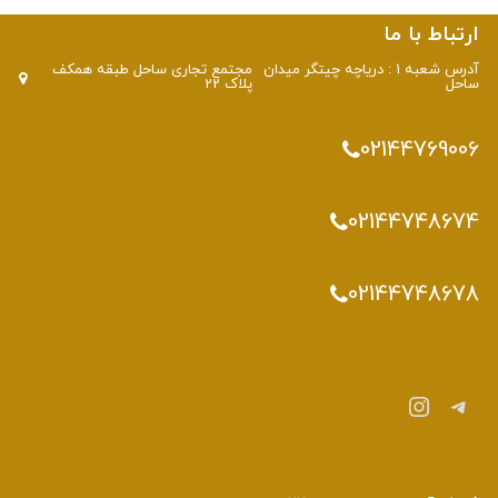
ارتباط با ما
آدرس شعبه 1 : دریاچه چیتگر میدان
مجتمع تجاری ساحل طبقه همکف
ساحل
پلاک 22
02144769006
02144748674
02144748678
تلگرام
اینستاگرم