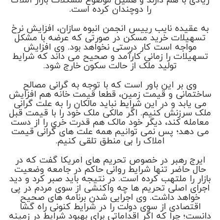
زیادی با هم دارند و همین موضوع مشکلات بازار املاک
را دوچندان کرده است.
به عقیده نایب رییس انجمن انبوه سازان، افزایش نرخ
تسهیلات خرید مسکن در صورتی که عرضه با مشکل
مواجه است کار درستی نخواهد بود. وی افزایش
تسهیلات را زمانی کارآمد و صحیح می داند که شرایط
تولید ملک از حالت سکون خارج شود.
وی بر این باور است که با توجه به گرانی مصالح
ساختمانی و قیمت زمین، قطعا قیمت خانه هم افزایش
می یابد و در این شرایط نباید مالکان را به علت گرانی
ملک سرزنش کنیم. اگر مالکی ملک خود را با قیمت قبل
معامله کند، دیگر خود مالک هم قدرت خری را از دست
می دهد؛ پس نمی توانیم همه علت های گرانی قیمت
املاک را بی منطق تلقی کنیم.
ایرج رهبر در خصوص تحریم های امریکا گفت که در
حال حاضر تنها شرایط روانی حاکم در جامعه وضعیت
بازار را ملتهب کرده است. در نتیجه باید صبر کرد و دید
اجرای اصلی تحریم ها چه واکنشی از سوی مردم در پی
خواهد داشت. وی اجرایی شدن برنامه های صحیح
اقتصادی از سوی دولت را در شرایط کنونی راه گشا
دانست؛ چرا که اگر اقداماتی برای بهبود شرایط در زمینه