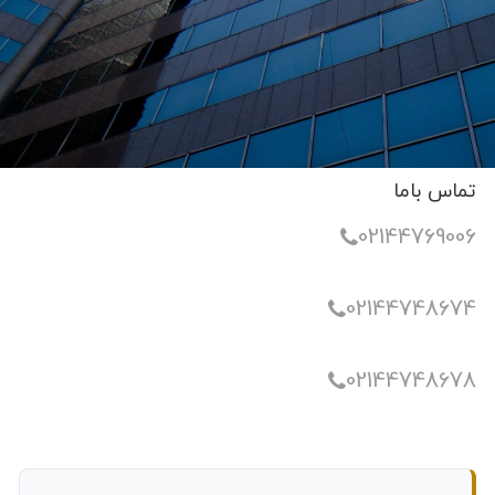
تماس باما
02144769006
02144748674
02144748678