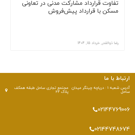
تفاوت قرارداد مشارکت مدنی در تعاونی
مسکن با قرارداد پیش‌فروش
رضا ذوالقدر, خرداد 15, 1404
ط با ما
آدرس شعبه 1 : دریاچه چیتگر میدان
مجتمع تجاری ساحل طبقه همکف
پلاک 22
0214476
02144748