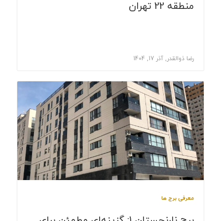
منطقه 22 تهران
رضا ذوالقدر, آذر 17, 1404
معرفی برج ها
برج نارنجستان 1: گزینه‌ای مطمئن برای