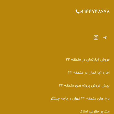
02144748
رام
اینستاگرم
آپارتمان در منطقه 22
آپارتمان در منطقه 22
روش پروژه های منطقه 22
قه 22 تهران دریاچه چیتگر
 حقوقی املاک