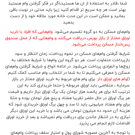
شما ،قادر به استفاده از ان ها هستید،اگر در فکر گرفتن وام هستید
بهتر است هر چه سریع تر اقدام کنید زیرا باید مدتی در نوبت باقی
بمانید و ممکن است در این مدت خانه مورد علاقه خود را از دست
بدهید .
وام‌های مسکن به دو گروه تقسیم می‌شود:
وام‌هایی که افراد با خرید
اوراق ممتاز از بازار بورس دریافت می‌کنند و وام‌هایی که از محل صندوق
پس‌انداز مسکن پرداخت می‌شود.
شرایط گرفتن وام‌های مسکن در نحوه پرداخت، زمان انتظار و سود
بازپرداخت متفاوت است. هر دو گروه این وام‌ها با شرایط مختلف به
زوج‌ها و انفرادی پرداخت می‌شود. در ادامه انواع و شرایط گرفتن وام‌های
مسکن را معرفی می‌کنیم تا به شما در انتخاب وام مناسب کمک کنیم.
۱)
وام های اوراق دار
: برای وام های مربوط به خرید اوراق ممتاز در بازار
سرمایه ، متقاضی باید اوراق مربوطه را حتما خریداری کند به این
ترتیب که برای هر پانصد هزار تومان یک برگ اوراق نیاز داریم و قیمت
هر برگ اوراق در حال حلضر تقریبا هفتاد و پنج هزار تومان بوده و مثلا
برای وام هفتاد میلیونی باید تا صد و چهل برگ اوراق خریداری شود که
هزینه آن حدود ده میلیون تومان می باشد و با خرید این اوراق دیگر
نیازی به در انتظار ماندن برای دریافت وام نمیباشد و بعد از خرید اوراق
اقدامات لازم انجام می پذیرد.
با توجه به آخرین مصوبه شورای پول و اعتبار سقف پرداخت وام‌های