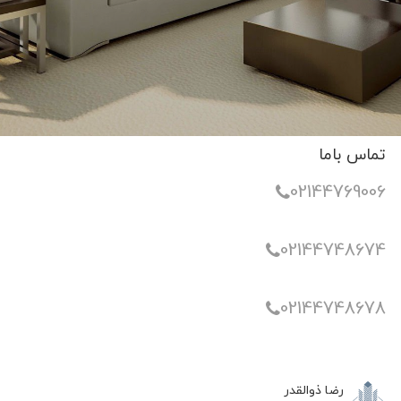
تماس باما
02144769006
02144748674
02144748678
رضا ذوالقدر