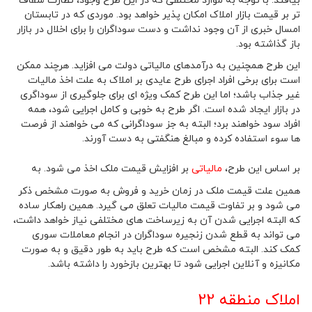
بیافتد. با توجه به موارد مختلفی که در این طرح وجود، نظارت شفاف
تر بر قیمت بازار املاک امکان پذیر خواهد بود. موردی که در تابستان
امسال خبری از آن وجود نداشت و دست سوداگران را برای اخلال در بازار
باز گذاشته بود.
این طرح همچنین به درآمدهای مالیاتی دولت می افزاید. هرچند ممکن
است برای برخی افراد اجرای طرح عایدی بر املاک به علت اخذ مالیات
غیر جذاب باشد؛ اما این طرح کمک ویژه ای برای جلوگیری از سوداگری
در بازار ایجاد شده است. اگر طرح به خوبی و کامل اجرایی شود، همه
افراد سود خواهند برد؛ البته به جز سوداگرانی که می خواهند از فرصت
ها سوء استفاده کرده و مبالغ هنگفتی به دست آورند.
بر اساس این طرح،
مالیاتی
بر افزایش قیمت ملک اخذ می شود. به
همین علت قیمت ملک در زمان خرید و فروش به صورت مشخص ذکر
می شود و بر تفاوت قیمت مالیات تعلق می گیرد. همین راهکار ساده
که البته اجرایی شدن آن به زیرساخت های مختلفی نیاز خواهد داشت،
می تواند به قطع شدن زنجیره سوداگران در انجام معاملات سوری
کمک کند. البته مشخص است که طرح باید به طور دقیق و به صورت
مکانیزه و آنلاین اجرایی شود تا بهترین بازخورد را داشته باشد.
املاک منطقه 22