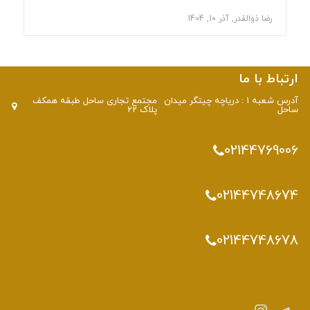
رضا ذوالقدر, آذر 10, 1404
ارتباط با ما
آدرس شعبه 1 : دریاچه چیتگر میدان
مجتمع تجاری ساحل طبقه همکف
ساحل
پلاک 22
02144769006
02144748674
02144748678
تلگرام
اینستاگرم