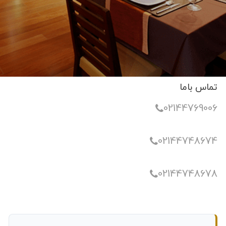
تماس باما
02144769006
02144748674
02144748678