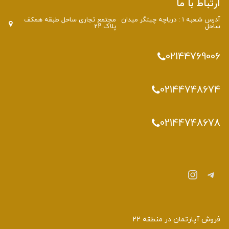
ارتباط با ما
آدرس شعبه 1 : دریاچه چیتگر میدان
مجتمع تجاری ساحل طبقه همکف
ساحل
پلاک 22
02144769006
02144748674
02144748678
تلگرام
اینستاگرم
فروش آپارتمان در منطقه 22