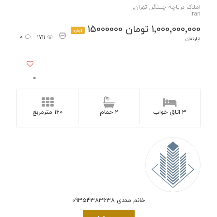
املاک دریاچه چیتگر, تهران,
Iran
1٬000٬000٬000 تومان 15000000
اجاره
0
1711
آپارتمان
0
3 اتاق خواب
2 حمام
160 مترمربع
خانم مددی 09354383638