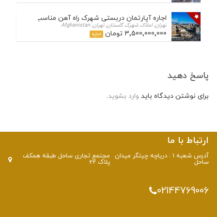
اجاره آپارتمان دربستی شهرک راه آهن مناسب اداری
تهران, املاک شهرک گلستان, تهران, Afghanistan
3٬500٬000٬000 تومان
اجاره
پاسخ دهید
برای نوشتن دیدگاه باید
وارد بشوید
.
ارتباط با ما
آدرس شعبه 1 : دریاچه چیتگر میدان
مجتمع تجاری ساحل طبقه همکف
ساحل
پلاک 22
02144769006