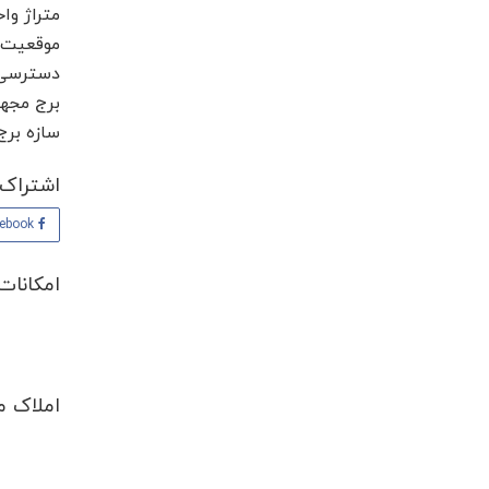
متراژ واحد ها از 75 متر
موقعیت ب
دسترسی ع
برج مجهز به سوپرمار
سازه برج
اشتراک 
Facebook
امکانات
املاک م