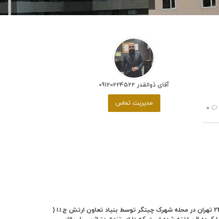
آقای ذوالقدر 09120224522
مدیریت تماس
0