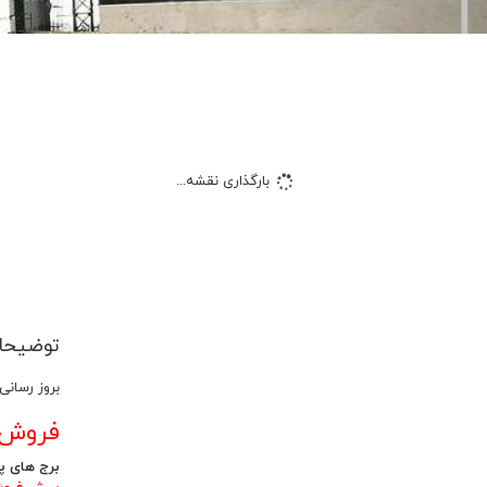
بارگذاری نقشه...
توضیحا
بروز رسانی پای
فروش آ
برج های پامچال و ارکیده در قالب پهن