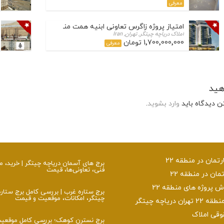
معرفی
امتیاز پروژه زاگرس تعاونی ابنیه همت منطقه 22
املاک دریاچه چیتگر, تهران, Iran
1٬700٬000٬000 تومان
معرفی
هید
ن دیدگاه باید
وارد بشوید
.
تمان در منطقه 22
برج‌ های آسمان دریاچه چیتگر | خرید،
فنی، تعاونی‌ها، قیمت
تمان در منطقه 22
پروژه های منطقه 22
برج ستاره غرب | بررسی کامل برج ستار
چیتگر، امکانات، موقعیت و قیمت
ن دریاچه چیتگر
وقی املاک
برج نسترن کوهک؛ بررسی کامل موقعی