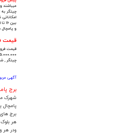
پیش فروش 
و پامچال در سال 1395 تکمیل و تحویل اعضای 
قیمت فر
قیمت فروش
چیتگر , شه
آگهی مربوط 
برج پام
شهرک مس
پامچال ی
برج های 
هر بلوک 19 طبقه میباش
ودر هر واحد 10 وا