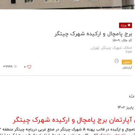
ویژه
برج پامچال و ارکیده شهرک چیتگر
کد ملک: 1509
املاک شهرک چیتگر, تهران,
Iran
معرفی
9999+
0
آپارتمان
ت
یز 1402
پارتمان برج پامچال و ارکیده شهرک چیتگر
ه A شهرک چیتگر در ضلع غربی دریاچه چیتگر منطقه 22 تهران در محله شهرک چیتگر توسط بنیاد تعاون ارتش ج.ا.ا (