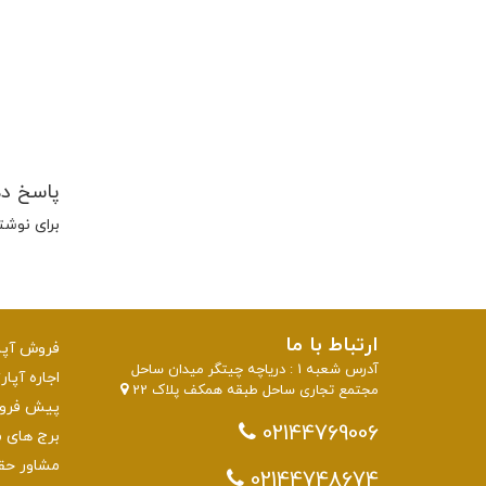
پاسخ د
برای نوشت
ارتباط با ما
فروش آپار
آدرس شعبه 1 : دریاچه چیتگر میدان ساحل
اجاره آپار
مجتمع تجاری ساحل طبقه همکف پلاک 22
پیش فروش 
02144769006
برج های منطقه 22 تهرا
مشاور حق
02144748674