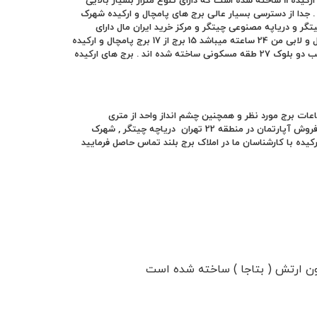
)درقالب 17 برج بنام برج پامچال 1 تا پامچال 6 و برج ارکیده 1 تا ارکیده 11 ساخته شده است که دارای تنوع متراژ بسیار بالایی
ر از 63 متر تا 250 متر مربع متفاوت میباشد . جدا از دسترسی بسیار عالی برج های پامچال و ارکیده شهرک
ان حکیم ) و فاصله 1000 قدمی با پارک جنگلی چیتگر و دریاپه مصنوعی چیتگر و مرکز خرید ایران مال دارای
امکاناتی نظیر سالن اجتماعات چند منظوره مختص هر برج و سالن ورزشی . لابی شیک و مجلل و لابی من 24 ساعته میباشد 15 برج از 17 برج پامچال و ارکیده
بین 16 تا 19 طبقه میباشند و فقط دو برج ارکیده 10 و ارکیده 11 شهرک چیتگر میباشد که در قالب دو بلوک 27 طقه مسکونی ساخته شده اند . برج های ارکیده
ات برج مورد نظر و همچنین چشم انداز واحد از متری
75.000.000 تومان تا 100.000.000 تومان متغییز میباشد برای کسب اطلاعات بیشتر در مورد فروش آپارتمان در منطقه 22 تهران دریاچه چیتگر , شهرک
کیده با کارشناسان ما در املاک برج بلند تماس حاصل فرمایید
ون ارتش ( بتاجا ) ساخته شده است