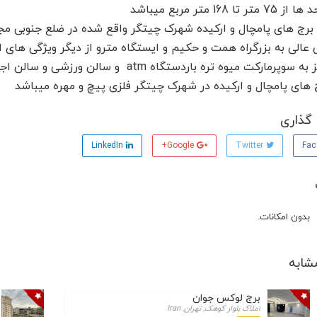
 تا 168 متر مربع میباشد
رج های پامچال و ارکیده شهرک چیتگر واقع شده در ضلع جنوبی مجت
الی به بزرگراه همت و حکیم و ایستگاه مترو از دیگر ویژگی های 
کت میوه تره باردستگاه atm و سالن ورزشی و سالن اجتماعات و فضای نگهداری کودک میباشد
 های پامچال و ارکیده در شهرک چیتگر فلزی پیچ و مهره میباشد
گذاری
LinkedIn
Google+
Twitter
بدون امکانات.
شابه
برج لوکس جوان
املاک بلوار کوهک, تهران, Iran