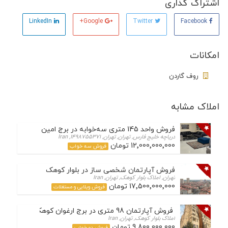
اشتراک گذاری
LinkedIn
Google+
Twitter
Facebook
امکانات
روف گاردن
املاک مشابه
فروش واحد 145 متری سه‌خوابه در برج امین – دریاچه چیتگر
دریاچه خلیج فارس, تهران, تهران, 1498755371, Iran
12٬000٬000٬000 تومان
فروش سه خواب
فروش آپارتمان شخصی ساز در بلوار کوهک
تهران, املاک بلوار کوهک, تهران, Iran
17٬500٬000٬000 تومان
فروش ویلایی و مستغلات
فروش آپارتمان 98 متری در برج ارغوان کوهک
املاک بلوار کوهک, تهران, Iran
9٬800٬000٬000 تومان
فروش دو خواب