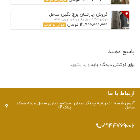
فروش اپارتمان برج نگین ساحل
تهران, املاک دریاچه چیتگر, تهران, Iran
12٬700٬000٬000 تومان
فروش دو خواب
پاسخ دهید
برای نوشتن دیدگاه باید
وارد بشوید
.
ارتباط با ما
آدرس شعبه 1 : دریاچه چیتگر میدان
مجتمع تجاری ساحل طبقه همکف
ساحل
پلاک 22
02144769006