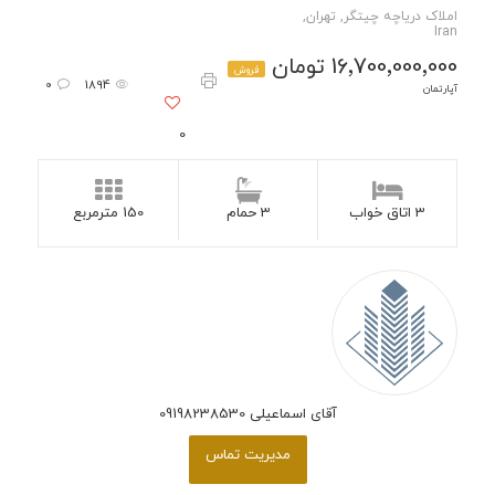
املاک دریاچه چیتگر, تهران,
Iran
16٬700٬000٬000 تومان
فروش
0
1894
آپارتمان
0
3 اتاق خواب
3 حمام
150 مترمربع
آقای اسماعیلی 09198238530
مدیریت تماس