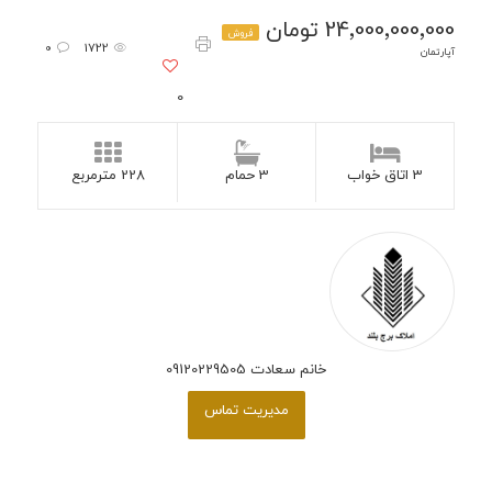
24٬000٬000٬000 تومان
فروش
0
1722
آپارتمان
0
3 اتاق خواب
3 حمام
228 مترمربع
خانم سعادت 09120229505
مدیریت تماس