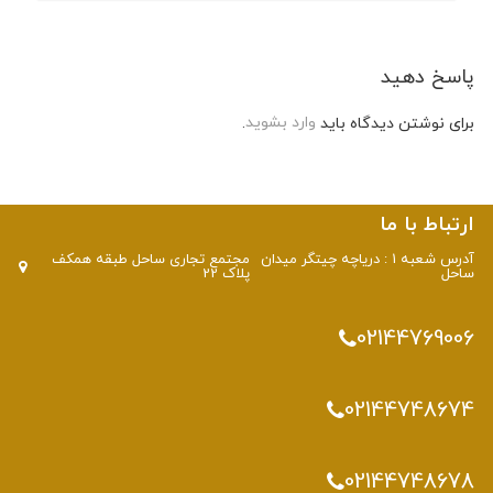
پاسخ دهید
برای نوشتن دیدگاه باید
وارد بشوید
.
ارتباط با ما
آدرس شعبه 1 : دریاچه چیتگر میدان
مجتمع تجاری ساحل طبقه همکف
ساحل
پلاک 22
02144769006
02144748674
02144748678