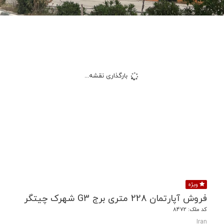
بارگذاری نقشه...
ویژه
فروش آپارتمان 228 متری برج G3 شهرک چیتگر
کد ملک: 8472
Iran