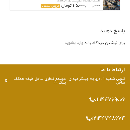
املاک دهکده المپیک, تهران, Iran
45٬000٬000٬000 تومان
فروش سنددار
پاسخ دهید
برای نوشتن دیدگاه باید
وارد بشوید
.
ارتباط با ما
آدرس شعبه 1 : دریاچه چیتگر میدان
مجتمع تجاری ساحل طبقه همکف
ساحل
پلاک 22
02144769006
02144748674