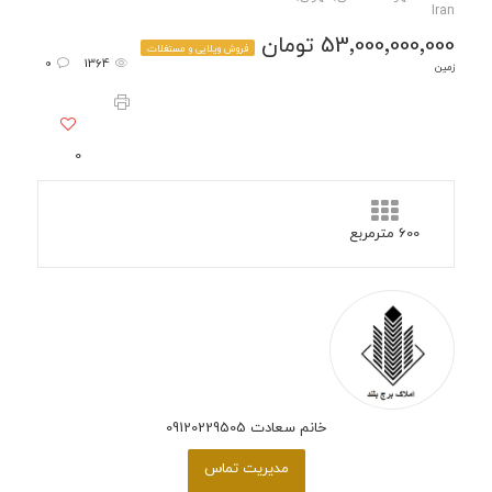
Iran
53٬000٬000٬000 تومان
فروش ویلایی و مستغلات
0
1364
زمین
0
600 مترمربع
خانم سعادت 09120229505
مدیریت تماس