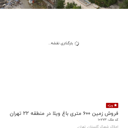
بارگذاری نقشه...
ویژه
فروش زمین 600 متری باغ ویلا در منطقه 22 تهران
کد ملک: 10773
املاک شهرک گلستان, تهران,