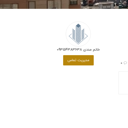
خانم مددی 09354383638
مدیریت تماس
0