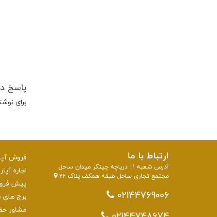
پاسخ د
برای نوشت
ارتباط با ما
فروش آپار
آدرس شعبه 1 : دریاچه چیتگر میدان ساحل
اجاره آپار
مجتمع تجاری ساحل طبقه همکف پلاک 22
پیش فروش 
02144769006
برج های منطقه 22 تهرا
مشاور حق
02144748674