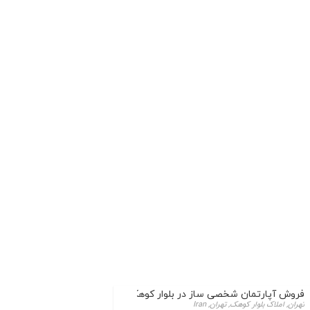
فروش آپارتمان شخصی ساز در بلوار کوهک
تهران, املاک بلوار کوهک, تهران, Iran