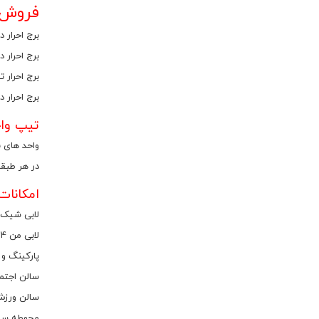
فروش واحد 125 متری ب
برج احرار 
برج احرار در قالب 7 برج 18 طبقه مسکونی با یک طبقه لابی و 
برج احرار توسط تعاون
برج احرار 
تیپ واح
واحد های برج احرار ش
در هر طبقه از برج احرار 
امکانات
لابی شیک 
لابی من 24 ساعته
پارکینگ و ا
سالن اجتم
سالن ورز
محوطه سا