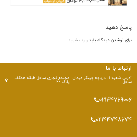
10٬000٬000٬000 تومان
فروش دو خواب
پاسخ دهید
برای نوشتن دیدگاه باید
وارد بشوید
.
ارتباط با ما
آدرس شعبه 1 : دریاچه چیتگر میدان
مجتمع تجاری ساحل طبقه همکف
ساحل
پلاک 22
02144769006
02144748674