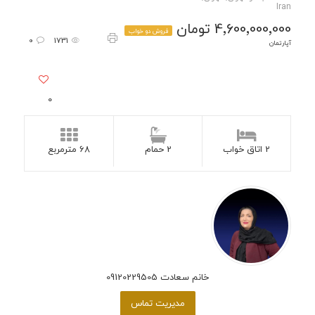
Iran
4٬600٬000٬000 تومان
فروش دو خواب
0
1731
آپارتمان
0
2 اتاق خواب
2 حمام
68 مترمربع
خانم سعادت 09120229505
مدیریت تماس