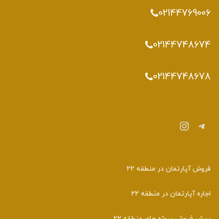
02144769006
02144748674
02144748678
تلگرام
اینستاگرم
فروش آپارتمان در منطقه 22
اجاره آپارتمان در منطقه 22
پیش فروش پروژه های منطقه 22