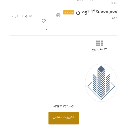
Iran
215٬000٬000 تومان
دسته 2
0
1206
اداری
0
3 مترمربع
02144769006
مدیریت تماس