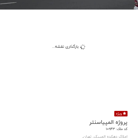
بارگذاری نقشه...
ویژه
پروژه المپیاسنتر
کد ملک: 10943
املاک دهکده المپیک, تهران,