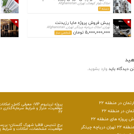
املاک بلوار کوهک, تهران, Afghanistan
دسته 2
پیش فروش پروژه مایا رزیدنت
تهران, املاک دریاچه چیتگر, تهران, Afghanistan
5٬000٬000٬000 تومان
شخصی ساز
هید
ن دیدگاه باید
وارد بشوید
.
تمان در منطقه 22
پروژه تریتیوم VIP؛ معرفی کامل، امکان
موقعیت، متراژ و شرایط سرمایه‌گذاری د
تمان در منطقه 22
۲۲
پروژه های منطقه 22
برج تندیس اقاقیا شهرک گلستان؛ بررس
ن دریاچه چیتگر
موقعیت، مشخصات، امکانات و شرایط پر