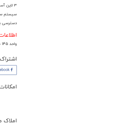
3 لاین آسانسور
سیستم سر
دسترسی به
اطلاعات اختصاصی واح
واحد 145 متری سه خوابه در طبقه 10 برای پیش فروش گذاشته شده است.
اشتراک 
Facebook
امکانات
املاک م