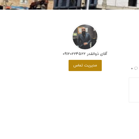
آقای ذوالقدر 09120224522
مدیریت تماس
0