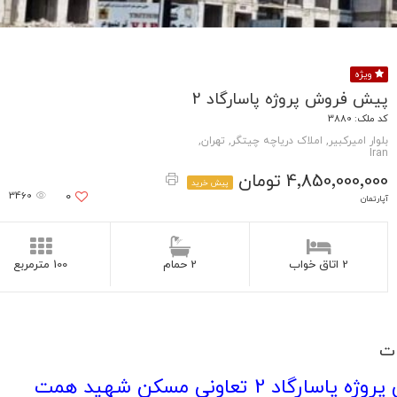
ویژه
پیش فروش پروژه پاسارگاد 2
کد ملک: 3880
بلوار امیرکبیر, املاک دریاچه چیتگر, تهران,
Iran
4٬850٬000٬000 تومان
پیش خرید
3460
0
آپارتمان
2 اتاق خواب
2 حمام
100 مترمربع
ت
پاسارگاد 2 تعاونی مسکن شهید همت