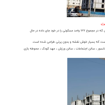
همان طور که گفته شد پیش فروش امتیاز پروژه پاسارگاد 2 در قالب سه بلوک 6 طبقه مسکونی که در مجموع 127 واحد مسکونی را در خود جای داده در حال
اهی و خدماتی در پیش خرید پروژه پاسارگاد 2 تعبیه شده که شامل 4 لاین آسانسور ، سالن اجتماعات ، سالن ورزش ، مهد کودک ، محوطه بازی