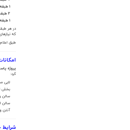
1 طبقه لابی
2 طبقه پارکینگ
1 طبقه تجاری
در هر طبقه از بلوک‌ها، 6 واحد
که نیازهای
طبق اعلام تعاون
امکانات
پروژه پاسار
کرد:
لابی مجلل 
بخش تج
سالن و
سالن ا
آنتن و 
شرایط خ