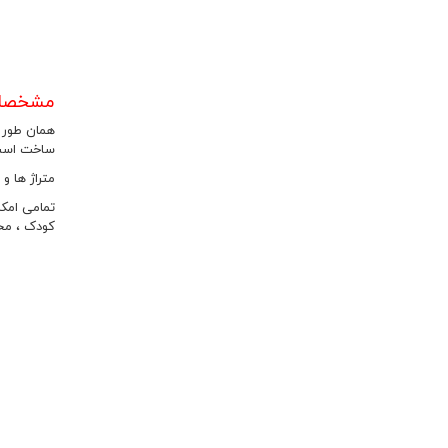
مشخصات و 
ساخت است که در هر طبقه
متراژ ها و تیپ واحد های پی
کودک ، مح