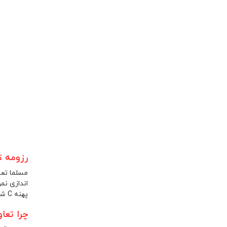
رزومه ت
مسلما تعا
اندازی نموده 
پهنه C شهرگ چیتگر میباشد که در مراحل پایانی تحویل میباشد
چرا تعا