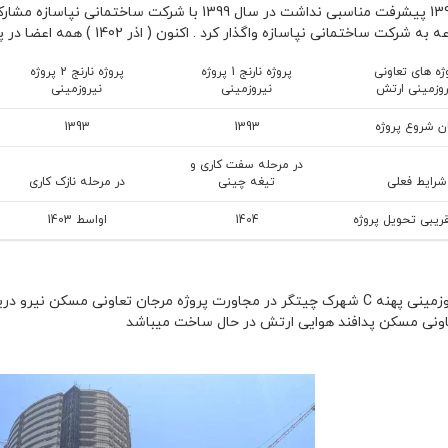
اختمانی نپاسازه واگذار کرد . اکنون ( اذر 1402 ) همه اعضا در پروژه نیروز زمینی ارتش انتخاب واحد انجام داده اند
ژه های تعاونی
پروژه نارنج 1 پروژه
پروژه نارنج 2 پروژه
روزمینی ارتش
نیروزمینی
نیروزمینی
ن شروع پروژه
1393
1393
در مرحله سفت کاری و
شرایط فعلی
تیغه چینی
در مرحله نازک کاری
ریبی تحویل پروژه
1404
اواسط 1403
اونی مسکن پدافند هوایی ارتش در حال ساخت میباشد