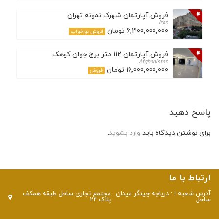
فروش آپارتمان شهرک نمونه تهران
Iran
6٬300٬000٬000 تومان
فروش دو خواب
فروش آپارتمان 112 متر برج جوان کوهک
Afghanistan
16٬000٬000٬000 تومان
فروش
پاسخ دهید
برای نوشتن دیدگاه باید
وارد بشوید
.
ارتباط با ما
آدرس شعبه 1 : دریاچه چیتگر میدان
مجتمع تجاری ساحل طبقه همکف
ساحل
پلاک 22