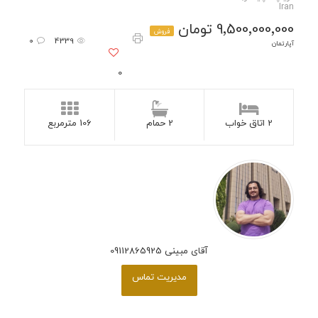
Iran
9٬500٬000٬000 تومان
فروش
0
4339
آپارتمان
0
2 اتاق خواب
2 حمام
106 مترمربع
آقای مبینی 09112865925
مدیریت تماس