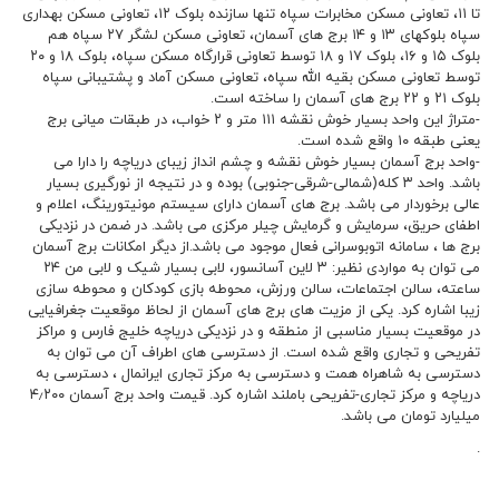
تا ۱۱، تعاونی مسکن مخابرات سپاه تنها سازنده بلوک ۱۲، تعاونی مسکن بهداری
سپاه بلوکهای ۱۳ و ۱۴ برج های آسمان، تعاونی مسکن لشگر ۲۷ سپاه هم
بلوک ۱۵ و ۱۶، بلوک ۱۷ و ۱۸ توسط تعاونی قرارگاه مسکن سپاه، بلوک ۱۸ و ۲۰
توسط تعاونی مسکن بقیه الله سپاه، تعاونی مسکن آماد و پشتیبانی سپاه
بلوک ۲۱ و ۲۲ برج های آسمان را ساخته است.
-متراژ این واحد بسیار خوش نقشه ۱۱۱ متر و ۲ خواب، در طبقات میانی برج
یعنی طبقه ۱۰ واقع شده است.
-واحد برج آسمان بسیار خوش نقشه و چشم انداز زیبای دریاچه را دارا می
باشد. واحد ۳ کله(شمالی-شرقی-جنوبی) بوده و در نتیجه از نورگیری بسیار
عالی برخوردار می باشد. برج های آسمان دارای سیستم مونیتورینگ، اعلام و
اطفای حریق، سرمایش و گرمایش چیلر مرکزی می باشد. در ضمن در نزدیکی
برج ها ، سامانه اتوبوسرانی فعال موجود می باشد.از دیگر امکانات برج آسمان
می توان به مواردی نظیر: ۳ لاین آسانسور، لابی بسیار شیک و لابی من ۲۴
ساعته، سالن اجتماعات، سالن ورزش، محوطه بازی کودکان و محوطه سازی
زیبا اشاره کرد. یکی از مزیت های برج های آسمان از لحاظ موقعیت جغرافیایی
در موقعیت بسیار مناسبی از منطقه و در نزدیکی دریاچه خلیج فارس و مراکز
تفریحی و تجاری واقع شده است. از دسترسی های اطراف آن می توان به
دسترسی به شاهراه همت و دسترسی به مرکز تجاری ایرانمال ، دسترسی به
دریاچه و مرکز تجاری-تفریحی باملند اشاره کرد. قیمت واحد برج آسمان ۴٫۲۰۰
میلیارد تومان می باشد.
.