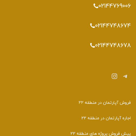
02144769006
02144748674
02144748678
تلگرام
اینستاگرم
فروش آپارتمان در منطقه 22
اجاره آپارتمان در منطقه 22
پیش فروش پروژه های منطقه 22